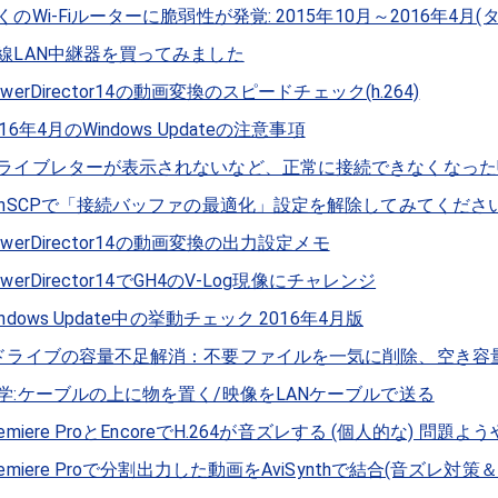
くのWi-Fiルーターに脆弱性が発覚: 2015年10月～2016年4月
線LAN中継器を買ってみました
owerDirector14の動画変換のスピードチェック(h.264)
016年4月のWindows Updateの注意事項
ライブレターが表示されないなど、正常に接続できなくなったU
inSCPで「接続バッファの最適化」設定を解除してみてくだ
owerDirector14の動画変換の出力設定メモ
owerDirector14でGH4のV-Log現像にチャレンジ
indows Update中の挙動チェック 2016年4月版
ドライブの容量不足解消：不要ファイルを一気に削除、空き容
学:ケーブルの上に物を置く/映像をLANケーブルで送る
remiere ProとEncoreでH.264が音ズレする (個人的な) 問題
remiere Proで分割出力した動画をAviSynthで結合(音ズレ対策