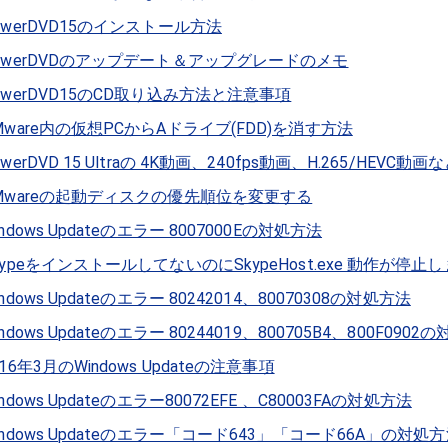
owerDVD15のインストール方法
owerDVDのアップデート＆アップグレードのメモ
owerDVD15のCD取り込み方法と注意事項
Mware内の仮想PCからAドライブ(FDD)を消す方法
owerDVD 15 Ultraの 4K動画、240fps動画、H.265/HEV
Mwareの起動ディスクの優先順位を変更する
indows Updateのエラー 8007000Eの対処方法
kypeをインストールしてないのにSkypeHost.exe 動作が停
indows Updateのエラー 80242014、80070308の対処方法
indows Updateのエラー 80244019、800705B4、800F090
016年3月のWindows Updateの注意事項
indows Updateのエラー80072EFE 、C80003FAの対処方法
indows Updateのエラー「コード643」「コード66A」の対処