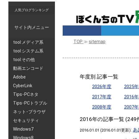
人気ブログランキング
サイト内メニュー
TOP
≫
sitemap
tool:メディア系
tool:システム系
tool:その他
動画エンコード
年度別 記事一覧
Adobe
CyberLink
2026年度
2025
Tips･PCネタ
2017年度
2016
Tips･PCトラブル
2008年度
2007
ネット･ブラウザ
2016年の記事一覧 (249
セキュリティ
Windows7
:
あ
2016.01.01 (2016.01.01更新)
Windows8