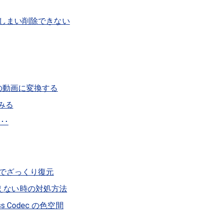
てしまい削除できない
付きの動画に変換する
てみる
･･
roでざっくり復元
消えない時の対処方法
ess Codec の色空間