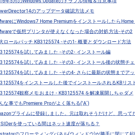
016年5月のWindows Updateのトラブル情報＆注意事項
owerDirector14のアップデータ確認方法メモ
MwareにWindows7 Home PremiumをインストールしたらHo
Mwareで仮想プリンタが使えなくなった場合の対処方法-その2
大ロールパッチ KB3125574 -その1- 概要とダウンロード方法
B3125574を試してみました -その2- インストール編
B3125574を試してみました -その3- インストール後の状態チ
B3125574を試してみました -その4- さらに最新の状態まで
B3125574をインストールした後でインストールされるKBリス
B3125574観察メモ:おまけ - KB3125574 を解凍展開しちゃダメ
んな事でもPremiere Proがよく落ちる('Α`)
mazonプライムに登録しました。元は取れそうだけど、思ってた
nSSIDerを使っている間はネット速度が落ちる？
llustratorのフローティングパネル(ウィンドウ)が勝手に閉じ