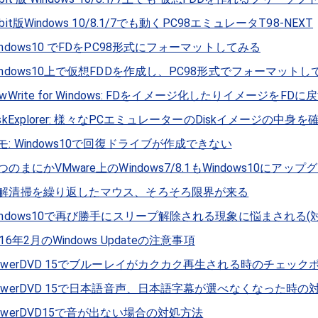
4bit版Windows 10/8.1/7でも動くPC98エミュレータT98-NEXT
indows10 でFDをPC98形式にフォーマットしてみる
indows10上で仮想FDDを作成し、PC98形式でフォーマットし
awWrite for Windows: FDをイメージ化したりイメージをFD
iskExplorer: 様々なPCエミュレーターのDiskイメージの中
モ: Windows10で回復ドライブが作成できない
つのまにかVMware上のWindows7/8.1もWindows10に
解清掃を繰り返したマウス、そろそろ限界が来る
indows10で再び勝手にスリープ解除される現象に悩まされる(
016年2月のWindows Updateの注意事項
owerDVD 15でブルーレイがカクカク再生される時のチェック
owerDVD 15で日本語音声、日本語字幕が選べなくなった時の
owerDVD15で音が出ない場合の対処方法