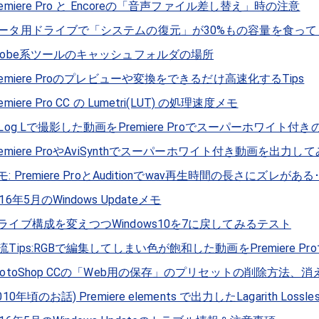
remiere Pro と Encoreの「音声ファイル差し替え」時の注意
ータ用ドライブで「システムの復元」が30%もの容量を食っ
dobe系ツールのキャッシュフォルダの場所
remiere Proのプレビューや変換をできるだけ高速化するTips
emiere Pro CC の Lumetri(LUT) の処理速度メモ
-Log Lで撮影した動画をPremiere Proでスーパーホワイト
remiere ProやAviSynthでスーパーホワイト付き動画を出力し
モ: Premiere ProとAuditionでwav再生時間の長さにズレがある･
016年5月のWindows Updateメモ
ライブ構成を変えつつWindows10を7に戻してみるテスト
流Tips:RGBで編集してしまい色が飽和した動画をPremiere P
hotoShop CCの「Web用の保存」のプリセットの削除方法、
010年頃のお話) Premiere elements で出力したLagarith Lossl