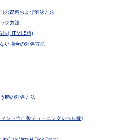
softの資料および解決方法
ック方法
(HTML5版)
動しない場合の対処方法
)
)
まう時の対処方法
信ウィンドウ自動チューニングレベル編)
k Virtual Disk Driver