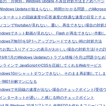
去の「月例別」Windows Update 不具合対処方法まとめページ
Windows Updateが始まらない、時間がかかる問題」のMicro
ンターネットの回線速度や応答速度の快適な速度の目安とチェ
ソコンでYoutubeが見れない、重い、再生できない場合の対処方法
indowsでネット動画が見れない、Flash が再生できない･作
indows7(無印)をSP1へアップグレードできない時の対処方法
Eのお気に入りアイコンの表示がおかしい場合の対処方法(その2
016年1月のWindows Updateのトラブル情報 (今月は問題少なめ
ンラインで JavaScriptやCSSを圧縮してくれるWebサービス
indows10がシャットダウンできない、そのまま再起動してし
C-9801分解マンになる
indowsで光回線の速度が出ない場合のチェックポイント(受
インターネットが遅い」と感じる時のチェックポイント
bit 版 Windows 10/8.1/7上でも 仮想FDDを作れるフリーソフト: ImDis