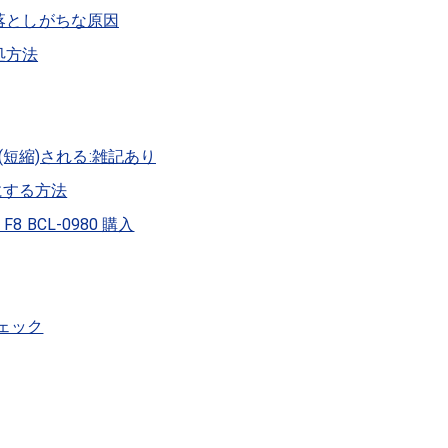
見落としがちな原因
対処方法
延長(短縮)される:雑記あり
能にする方法
BCL-0980 購入
力チェック