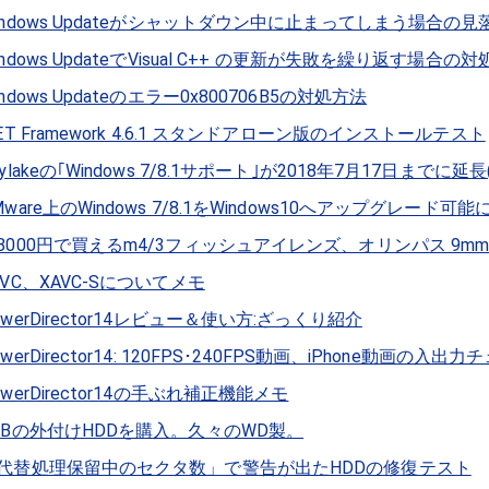
indows Updateがシャットダウン中に止まってしまう場合の
indows UpdateでVisual C++ の更新が失敗を繰り返す場合の
indows Updateのエラー0x800706B5の対処方法
NET Framework 4.6.1 スタンドアローン版のインストールテスト
kylakeの｢Windows 7/8.1サポート｣が2018年7月17日までに
Mware上のWindows 7/8.1をWindows10へアップグレード可
8000円で買えるm4/3フィッシュアイレンズ、オリンパス 9mm F8 
AVC、XAVC-Sについてメモ
owerDirector14レビュー＆使い方:ざっくり紹介
owerDirector14: 120FPS･240FPS動画、iPhone動画の入出
owerDirector14の手ぶれ補正機能メモ
TBの外付けHDDを購入。久々のWD製。
代替処理保留中のセクタ数」で警告が出たHDDの修復テスト