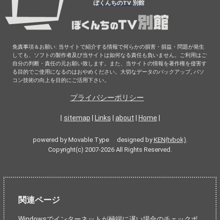
ぼくんちのTV 別館
免責事項＆お願い: 当サイトで紹介する情報で何らかの損害・損益・問題が発生
しても、ソフトの製作者及び当サイトは如何なる責任も負いません。ご利用はご
自分の判断・責任の元お願い致します。また、当サイトの情報を著作権を侵害す
る目的でご使用になるのはおやめください。大切なデータのバックアップ, パソ
コン技術の向上を目的にご活用下さい。
プライバシーポリシー
|
sitemap
|
Links
|
about
|
Home
|
powered by Movable Type designed by
KEN(tvbok)
.
Copyright(c) 2007-2026 All Rights Reserved.
関連ページ
Windowsでインターネットが極端に遅い場合のチェックポ