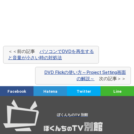
＜＜前の記事
パソコンでDVDを再生する
と音量が小さい時の対処法
DVD Flickの使い方～Project Setting画面
の解説～
次の記事＞＞
Facebook
Hatena
Twitter
Line
ぼくんちのTV 別館