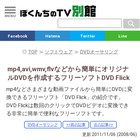
Facebook
Hatena
Twitter
Line
◎
TOP
≫
ソフトウェア
≫
DVDオーサリング
mp4,avi,wmv,flvなどから簡単にオリジナ
ルDVDを作成するフリーソフトDVD Flick
mp4などさまざまな動画ファイルから簡単にDVDに変
換できるフリーソフト「DVD Flick」の紹介です。
DVD Flickは数回のクリックでDVDビデオに変換でき
る非常に簡単で便利なフリーソフトです。
DVDオーサリング
<<前の記事
次の記事>>
更新:2011/11/06
(2008/06)