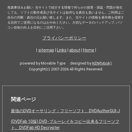
免責事項＆お願い: 当サイトで紹介する情報で何らかの損害・損益・問題が発生
しても、ソフトの製作者及び当サイトは如何なる責任も負いません。ご利用はご
自分の判断・責任の元お願い致します。また、当サイトの情報を著作権を侵害す
る目的でご使用になるのはおやめください。大切なデータのバックアップ, パソ
コン技術の向上を目的にご活用下さい。
プライバシーポリシー
|
sitemap
|
Links
|
about
|
Home
|
powered by Movable Type designed by
KEN(tvbok)
.
Copyright(c) 2007-2026 All Rights Reserved.
関連ページ
最強のDVDオーサリング：フリーソフト、DVDAuthorGUI-J
(DVDFab 10版) DVD･ブルーレイをコピー出来るフリーソフ
ト、DVDFab HD Decrypter