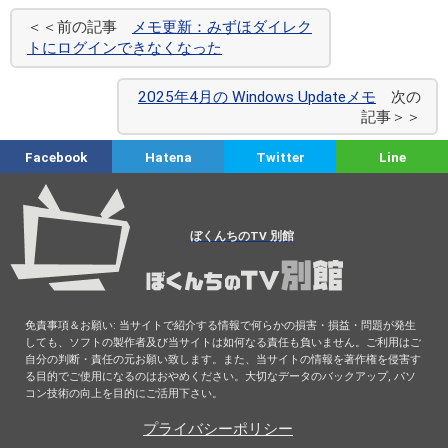
＜＜前の記事
メモ更新：みずほダイレク
トにログインできなくなった
2025年4月の Windows Updateメモ
次の
記事＞＞
Facebook
Hatena
Twitter
Line
ぼくんちのTV 別館
免責事項＆お願い: 当サイトで紹介する情報で何らかの損害・損益・問題が発生
しても、ソフトの製作者及び当サイトは如何なる責任も負いません。ご利用はご
自分の判断・責任の元お願い致します。また、当サイトの情報を著作権を侵害す
る目的でご使用になるのはおやめください。大切なデータのバックアップ, パソ
コン技術の向上を目的にご活用下さい。
プライバシーポリシー