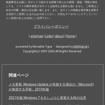
免責事項＆お願い: 当サイトで紹介する情報で何らかの損害・損益・問題が発生
しても、ソフトの製作者及び当サイトは如何なる責任も負いません。ご利用はご
自分の判断・責任の元お願い致します。また、当サイトの情報を著作権を侵害す
る目的でご使用になるのはおやめください。大切なデータのバックアップ, パソ
コン技術の向上を目的にご活用下さい。
プライバシーポリシー
|
sitemap
|
Links
|
about
|
Home
|
powered by Movable Type designed by
KEN(tvbok)
.
Copyright(c) 2007-2026 All Rights Reserved.
関連ページ
メモ更新: Windows Update が失敗する場合の「Microsoft
が推奨する手順」2019年版
2021年版:Windows 7 を久しぶりに更新する時の注意