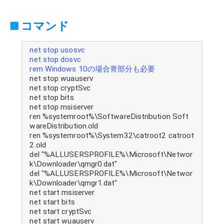
コマンド
net stop usosvc
net stop dosvc
rem Windows 10の場合青部分も必要
net stop wuauserv
net stop cryptSvc
net stop bits
net stop msiserver
ren %systemroot%\SoftwareDistribution Soft
wareDistribution.old
ren %systemroot%\System32\catroot2 catroot
2.old
del "%ALLUSERSPROFILE%\Microsoft\Networ
k\Downloader\qmgr0.dat"
del "%ALLUSERSPROFILE%\Microsoft\Networ
k\Downloader\qmgr1.dat"
net start msiserver
net start bits
net start cryptSvc
net start wuauserv