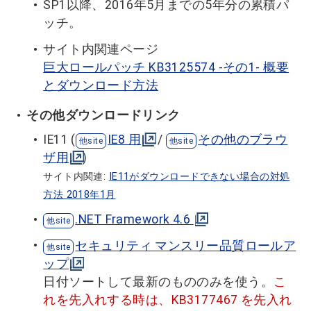
SP1以降、2016年5月までの5年分の累積パ
ッチ。
サイト内関連ページ
巨大ロールパッチ KB3125574 -その1- 概要
とダウンロード方法
その他ダウンロードリンク
IE11 (
IE8 用
/
その他のブラウ
ザ用
)
サイト内関連:
IE11がダウンロードできない場合の対処
方法 2018年1月
.NET Framework 4.6
セキュリティ マンスリー品質ロールア
ップ
日付ソートして最新のもののみを使う。
こ
れを先入れする時は、KB3177467 を先入れ