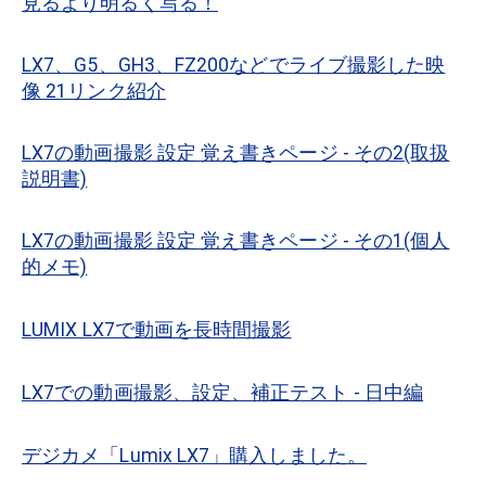
見るより明るく写る！
LX7、G5、GH3、FZ200などでライブ撮影した映
像 21リンク紹介
LX7の動画撮影 設定 覚え書きページ - その2(取扱
説明書)
LX7の動画撮影 設定 覚え書きページ - その1(個人
的メモ)
LUMIX LX7で動画を長時間撮影
LX7での動画撮影、設定、補正テスト - 日中編
デジカメ「Lumix LX7」購入しました。