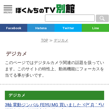
Facebook
Hatena
Twitter
Line
TOP
≫
デジカメ
デジカメ
このページではデジタルカメラ関連の話題を扱ってい
ます。このサイトの特性上、動画機能にフォーカスを
当てる事が多いです。
デジカメ
3軸 電動ジンバル FEIYU MG 買いましたヾ(*´Д｀*)ﾉ