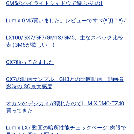
GM5のハイライトシャドウで遊ぶ-その1
Lumix GM5買いました。レビューですヾ(*´Д｀*)ﾉ
LX100/GX7/GF7/GM1S/GM5、主なスペック比較
表 (GM5が欲しい！)
GX7触ってきました
GX7の動画サンプル、GH3との比較動画、動画撮
影時のISO最大感度
オカンのデジカメが壊れたのでLUMIX DMC-TZ40
買ってきた
Lumix LX7 動画の暗所性能チェックページ: 肉眼で