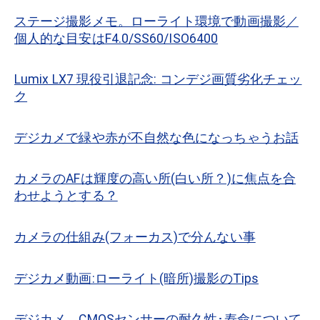
ステージ撮影メモ。ローライト環境で動画撮影／
個人的な目安はF4.0/SS60/ISO6400
Lumix LX7 現役引退記念: コンデジ画質劣化チェッ
ク
デジカメで緑や赤が不自然な色になっちゃうお話
カメラのAFは輝度の高い所(白い所？)に焦点を合
わせようとする？
カメラの仕組み(フォーカス)で分んない事
デジカメ動画:ローライト(暗所)撮影のTips
デジカメ、CMOSセンサーの耐久性･寿命について