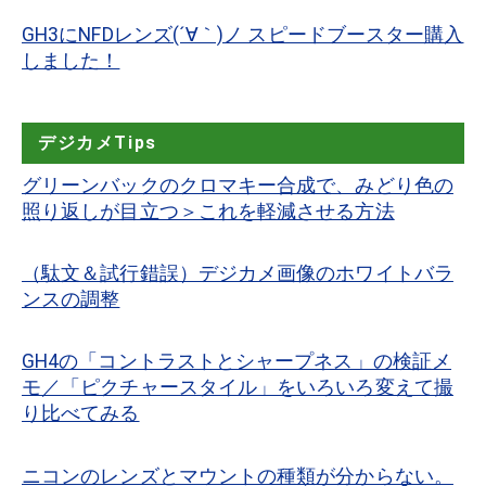
GH3にNFDレンズ(´∀｀)ノ スピードブースター購入
しました！
デジカメTips
グリーンバックのクロマキー合成で、みどり色の
照り返しが目立つ＞これを軽減させる方法
（駄文＆試行錯誤）デジカメ画像のホワイトバラ
ンスの調整
GH4の「コントラストとシャープネス」の検証メ
モ／「ピクチャースタイル」をいろいろ変えて撮
り比べてみる
ニコンのレンズとマウントの種類が分からない。