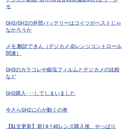
モ
GH3/GH2の外部バッテリーはコイツがベストじゃ
なかろうか
メモ:翻訳できん（デジカメ:iDレンジコントロール
関連）
GH3のカラコレや銀塩フィルムとデジカメの比較
など
GH2購入･･･してしまいました
今さらGH2に心が動くの巻
【駄文更新】新14-140レンズ購入後、やっぱり