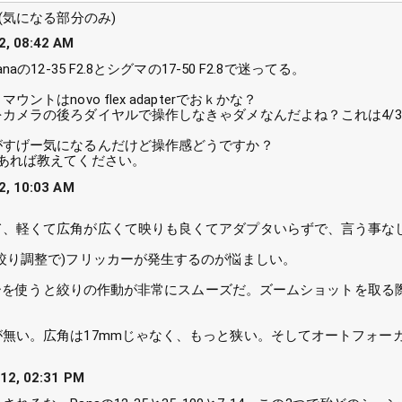
(気になる部分のみ)
, 08:42 AM
aの12-35 F2.8とシグマの17-50 F2.8で迷ってる。
ントはnovo flex adapterでおｋかな？
カメラの後ろダイヤルで操作しなきゃダメなんだよね？これは4/
？
がすげー気になるんだけど操作感どうですか？
あれば教えてください。
, 10:03 AM
て、軽くて広角が広くて映りも良くてアダプタいらずで、言う事な
絞り調整で)フリッカーが発生するのが悩ましい。
ダプターを使うと絞りの作動が非常にスムーズだ。ズームショットを取る
無い。広角は17mmじゃなく、もっと狭い。そしてオートフォー
12, 02:31 PM