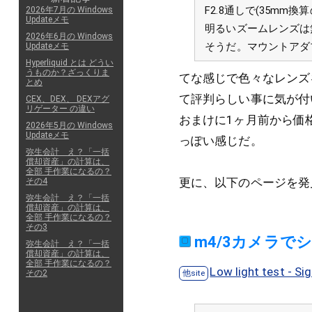
F2.8通しで(35mm換
2026年7月の Windows
Updateメモ
明るいズームレンズは
2026年6月の Windows
そうだ。マウントアダ
Updateメモ
Hyperliquid とは どうい
うものか？ざっくりま
てな感じで色々なレンズ
とめ
て評判らしい事に気が付
CEX、DEX、 DEXアグ
リゲーター の違い
おまけに1ヶ月前から価
2026年5月の Windows
Updateメモ
っぽい感じだ。
弥生会計 え？「一括
償却資産」の計算は、
全部 手作業になるの？
更に、以下のページを発
その4
弥生会計 え？「一括
償却資産」の計算は、
全部 手作業になるの？
その3
m4/3カメラでシ
弥生会計 え？「一括
償却資産」の計算は、
全部 手作業になるの？
Low light test - S
その2