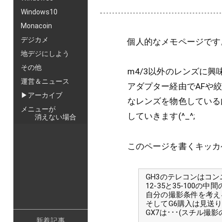
Windows10
Monacoin
デジカメ
個人的なメモページです
地デジにしよう
その他
m4/3以外のレンズに
運営＆ニュース
アダプター経由でAFや
▶アーカイブ
なレンズを物色している
メニューが
していきます(^_^;
消えない場合
このページを書くキッカ
GH3のテレコンはコ
12-35と35-100の
自分の撮影条件を考え
そしてG6購入は見送
GX7は･･･(スチル
新着記事