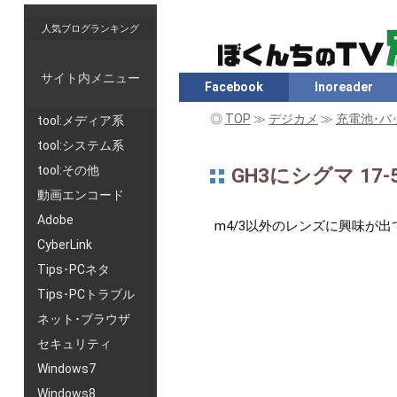
人気ブログランキング
サイト内メニュー
Facebook
Inoreader
◎
TOP
≫
デジカメ
≫
充電池･バ
tool:メディア系
tool:システム系
tool:その他
GH3にシグマ 17-5
動画エンコード
Adobe
m4/3以外のレンズに興味が
CyberLink
Tips･PCネタ
Tips･PCトラブル
ネット･ブラウザ
セキュリティ
Windows7
Windows8