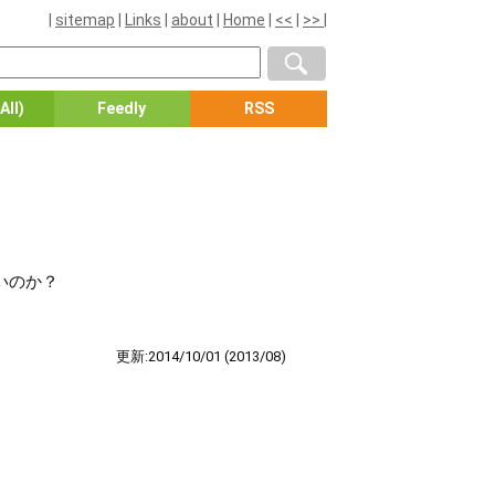
|
sitemap
|
Links
|
about
|
Home
|
<<
|
>>
|
All)
Feedly
RSS
いのか？
更新:2014/10/01
(2013/08)