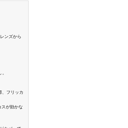
3レンズから
し。
際、フリッカ
カスが効かな