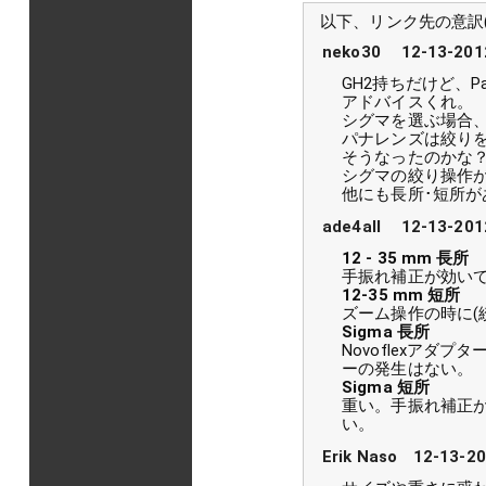
以下、リンク先の意訳
neko30 12-13-2012
GH2持ちだけど、Pan
アドバイスくれ。
シグマを選ぶ場合、マウ
パナレンズは絞りを
そうなったのかな
シグマの絞り操作
他にも長所･短所が
ade4all 12-13-2012
12 - 35 mm 長所
手振れ補正が効い
12-35 mm 短所
ズーム操作の時に(
Sigma 長所
Novoflexア
ーの発生はない。
Sigma 短所
重い。手振れ補正が
い。
Erik Naso 12-13-20