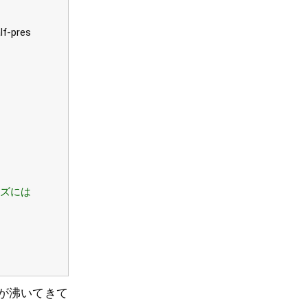
lf-pres
ンズには
が沸いてきて