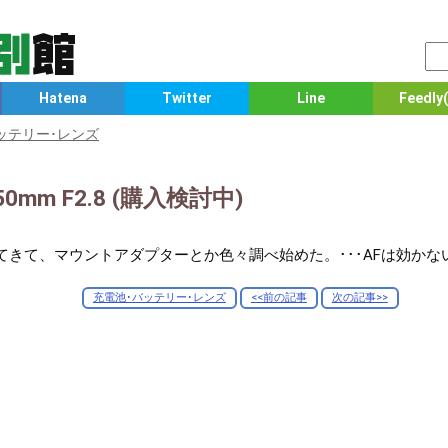
Hatena
Twitter
Line
Feedly(
ッテリー･レンズ
0mm F2.8 (購入検討中)
出てきて、マウントアダプターとか色々調べ始めた。･･･AFは効かな
充電池･バッテリー･レンズ
<<前の記事
次の記事>>