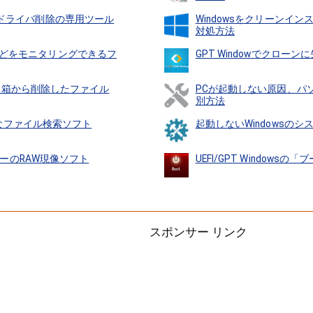
ードドライバ削除の専用ツール
Windowsをクリーンイ
対処方法
などをモニタリングできるフ
GPT Windowでクロー
･･･ごみ箱から削除したファイル
PCが起動しない原因、パ
別方法
超高速なファイル検索ソフト
起動しないWindowsの
･フリーのRAW現像ソフト
UEFI/GPT Windows
スポンサー リンク