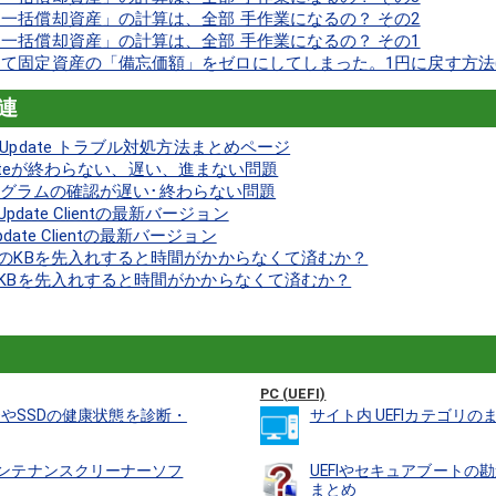
一括償却資産」の計算は、全部 手作業になるの？ その2
一括償却資産」の計算は、全部 手作業になるの？ その1
て固定資産の「備忘価額」をゼロにしてしまった。1円に戻す方法(
関連
 Update トラブル対処方法まとめページ
 Updateが終わらない、遅い、進まない問題
で更新プログラムの確認が遅い･終わらない問題
s Update Clientの最新バージョン
s Update Clientの最新バージョン
後、どのKBを先入れすると時間がかからなくて済むか？
どのKBを先入れすると時間がかからなくて済むか？
PC (UEFI)
･･･HDDやSSDの健康状態を診断・
サイト内 UEFIカテゴリ
番のメンテナンスクリーナーソフ
UEFIやセキュアブートの
まとめ