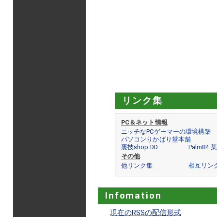
リンク集
PC＆ネット情報
ニッチなPCゲーマーの環境構築
パソコンりかばり堂本舗
裏技shop DD
Palm84
その他
他リンク集
相互リン
Infomation
現在のRSSの配信形式