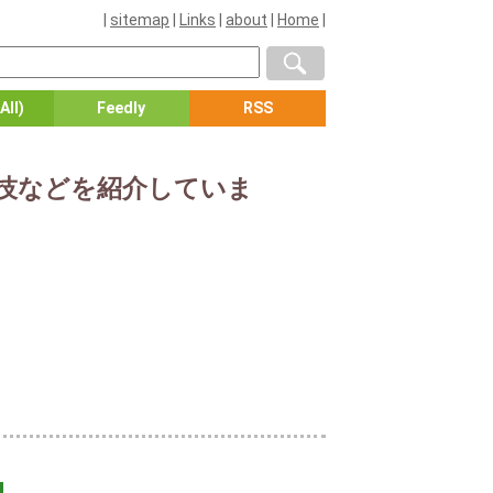
|
sitemap
|
Links
|
about
|
Home
|
All)
Feedly
RSS
小技などを紹介していま