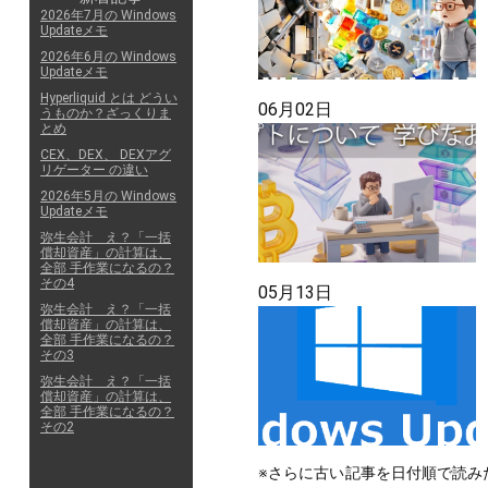
2026年7月の Windows
Updateメモ
2026年6月の Windows
Updateメモ
Hyperliquid とは どうい
06月02日
うものか？ざっくりま
とめ
CEX、DEX、 DEXアグ
リゲーター の違い
2026年5月の Windows
Updateメモ
弥生会計 え？「一括
償却資産」の計算は、
全部 手作業になるの？
その4
05月13日
弥生会計 え？「一括
償却資産」の計算は、
全部 手作業になるの？
その3
弥生会計 え？「一括
償却資産」の計算は、
全部 手作業になるの？
その2
※さらに古い記事を日付順で読み