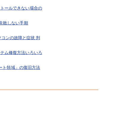
ンストールできない場合の
ンに失敗しない手順
ソコンの故障と症状 判
システム修復方法いろいろ
の「ブート領域」の復旧方法