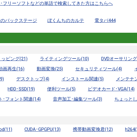
ド･フリーソフトなどの単語で検索してきた方はこちらへ
ちのバックステージ
ぼくんちのカルテ
電タバ444
ッピング(21)
ライティングツール(10)
DVDオーサリング(
動画再生(16)
動画変換(25)
セキュリティツール(4)
9)
デスクトップ(4)
インストール関連(5)
メンテナン
HDD･SSD(19)
便利ツール(5)
ビデオカード･VGA(14)
･フォント関連(14)
音声加工･編集ツール(3)
ちょっとしたT
od(11)
CUDA･GPGPU(13)
携帯動画変換君(12)
h264(