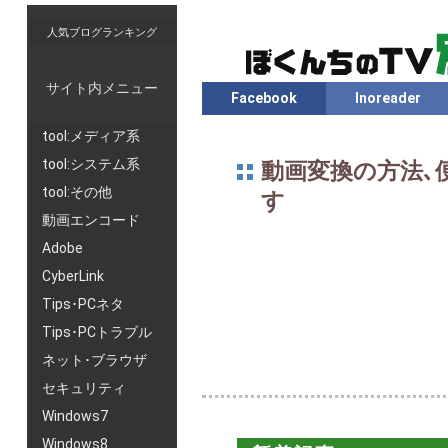
人気ブログランキング
サイト内メニュー
Facebook
Inoreader
tool:メディア系
tool:システム系
動画変換の方法､
tool:その他
す
動画エンコード
Adobe
CyberLink
Tips･PCネタ
Tips･PCトラブル
ネット･ブラウザ
セキュリティ
Windows7
Windows8