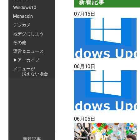
新着記事
Windows10
07月15日
Monacoin
デジカメ
地デジにしよう
その他
運営＆ニュース
▶アーカイブ
06月10日
メニューが
消えない場合
06月05日
新着記事