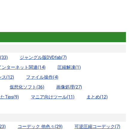
33)
ジャングル版DVDfab(7)
インターネット関連(14)
圧縮解凍(1)
ス(12)
ファイル操作(4)
仮想化ソフト(36)
画像処理(27)
ips(9)
マニア向けツール(11)
まとめ(12)
23)
コーデック 他色々(29)
可逆圧縮コーデック(7)