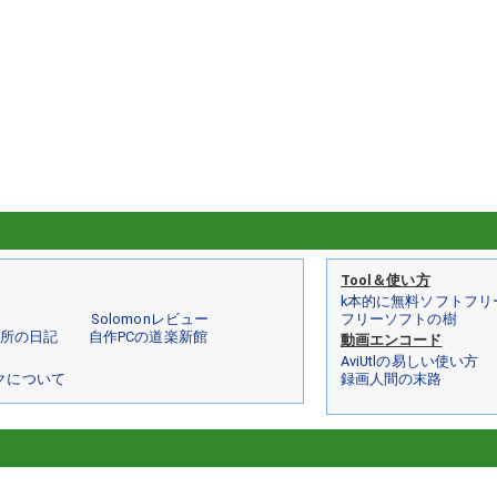
Tool＆使い方
k本的に無料ソフトフリ
Solomonレビュー
フリーソフトの樹
 某所の日記
自作PCの道楽新館
動画エンコード
AviUtlの易しい使い方
クについて
録画人間の末路