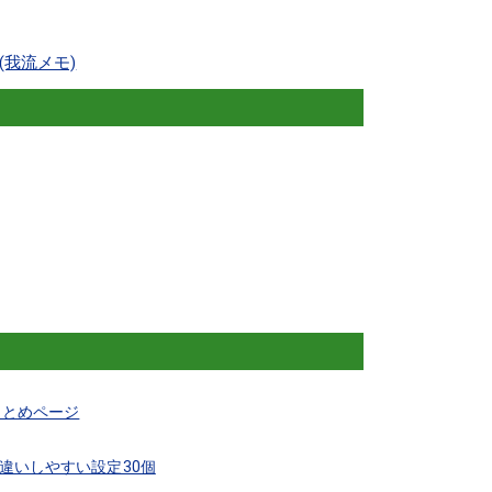
我流メモ)
のまとめページ
勘違いしやすい設定30個