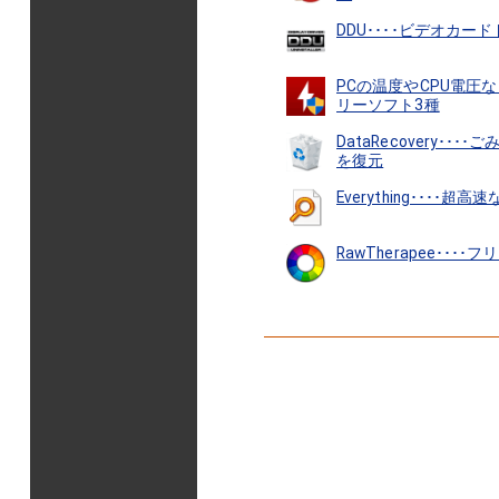
DDU････ビデオカ
PCの温度やCPU電圧
リーソフト3種
DataRecovery･
を復元
Everything････
RawTherapee･･･