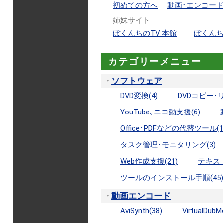
初めての方へ
動画･エンコー
姉妹サイト
ぼくんちのTV 本館
ぼくん
カテゴリーメニュー
・
ソフトウェア
DVD変換(4)
DVDコピー･リ
YouTube､ニコ動支援(6)
Office･PDFなどの代替ツール(1
タスク管理･モニタリング(3)
Web作成支援(21)
テキスト
ツールのインストール手順(45)
・
動画エンコード
AviSynth(38)
VirtualDubM