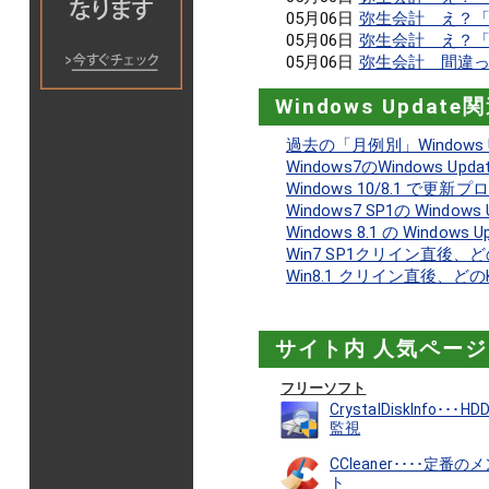
05月06日
弥生会計 え？「
05月06日
弥生会計 え？「
05月06日
弥生会計 間違っ
Windows Update
過去の「月例別」Windows
Windows7のWindows
Windows 10/8.1 
Windows7 SP1の Window
Windows 8.1 の Window
Win7 SP1クリイン直
Win8.1 クリイン直後、
サイト内 人気ページ
フリーソフト
CrystalDiskInfo
監視
CCleaner････定
ト