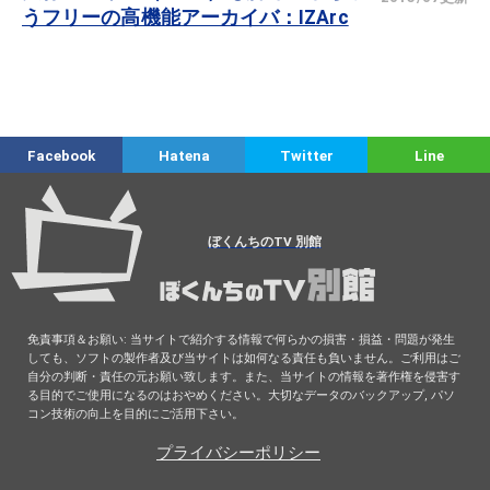
うフリーの高機能アーカイバ：IZArc
Facebook
Hatena
Twitter
Line
ぼくんちのTV 別館
免責事項＆お願い: 当サイトで紹介する情報で何らかの損害・損益・問題が発生
しても、ソフトの製作者及び当サイトは如何なる責任も負いません。ご利用はご
自分の判断・責任の元お願い致します。また、当サイトの情報を著作権を侵害す
る目的でご使用になるのはおやめください。大切なデータのバックアップ, パソ
コン技術の向上を目的にご活用下さい。
プライバシーポリシー