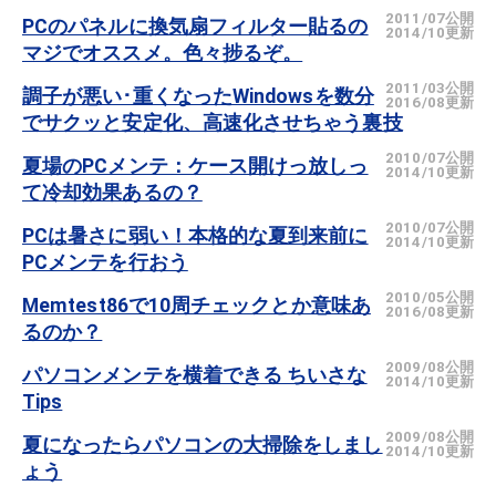
2011/07公開
PCのパネルに換気扇フィルター貼るの
2014/10更新
マジでオススメ。色々捗るぞ。
2011/03公開
調子が悪い･重くなったWindowsを数分
2016/08更新
でサクッと安定化、高速化させちゃう裏技
2010/07公開
夏場のPCメンテ：ケース開けっ放しっ
2014/10更新
て冷却効果あるの？
2010/07公開
PCは暑さに弱い！本格的な夏到来前に
2014/10更新
PCメンテを行おう
2010/05公開
Memtest86で10周チェックとか意味あ
2016/08更新
るのか？
2009/08公開
パソコンメンテを横着できる ちいさな
2014/10更新
Tips
2009/08公開
夏になったらパソコンの大掃除をしまし
2014/10更新
ょう