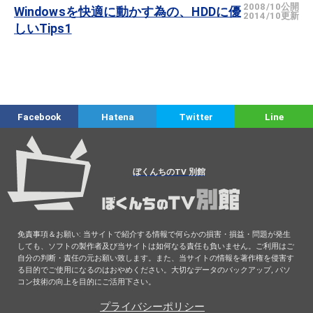
2008/10公開
Windowsを快適に動かす為の、HDDに優
2014/10更新
しいTips1
Facebook
Hatena
Twitter
Line
ぼくんちのTV 別館
免責事項＆お願い: 当サイトで紹介する情報で何らかの損害・損益・問題が発生
しても、ソフトの製作者及び当サイトは如何なる責任も負いません。ご利用はご
自分の判断・責任の元お願い致します。また、当サイトの情報を著作権を侵害す
る目的でご使用になるのはおやめください。大切なデータのバックアップ, パソ
コン技術の向上を目的にご活用下さい。
プライバシーポリシー