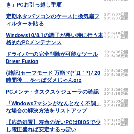
き」PCお引っ越し手順
2017/07公開
定期ネタ:パソコンのケースに換気扇フ
2017/07更新
ィルターを貼る
2016/10公開
Windows10/8.1の調子が悪い時に行う本
2018/01更新
格的なPCメンテナンス
2016/06公開
ドライバーの完全削除が可能なツール
2016/06更新
Driver Fusion
2015/08公開
(雑記)セーフモード 万能ヾ(*´Д｀*)ﾉ 20
2015/08更新
時間後 → やっぱダメじゃんorz
2013/06公開
PCメンテ - タスクスケジューラの確認
2014/10更新
2012/03公開
「Windows7マシンがなんとなく不調」
2014/10更新
な場合の解決方法をリストアップ
2011/12公開
【応急処置】寿命の近いPCはBIOSで少
2014/10更新
し電圧盛れば安定するっぽい