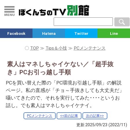
Facebook
Hatena
Twitter
Line
〇
TOP
≫
Tips＆小技
≫
PCメンテナンス
素人はマネしちゃイケない／「超手抜
き」PCお引っ越し手順
PCを買い替えた際の「PC環境お引越し手順」の解説
ページ。私の直感が「チョ～手抜きしても大丈夫だ」
囁いてきたので、それを実行してみた････というお
話し。でも素人はマネしちゃイケナイ。
PCメンテナンス
<<前の記事
次の記事>>
更新:2025/09/23
(2022/11)