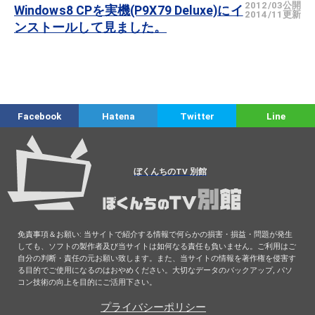
2012/03公開
Windows8 CPを実機(P9X79 Deluxe)にイ
2014/11更新
ンストールして見ました。
Facebook
Hatena
Twitter
Line
ぼくんちのTV 別館
免責事項＆お願い: 当サイトで紹介する情報で何らかの損害・損益・問題が発生
しても、ソフトの製作者及び当サイトは如何なる責任も負いません。ご利用はご
自分の判断・責任の元お願い致します。また、当サイトの情報を著作権を侵害す
る目的でご使用になるのはおやめください。大切なデータのバックアップ, パソ
コン技術の向上を目的にご活用下さい。
プライバシーポリシー