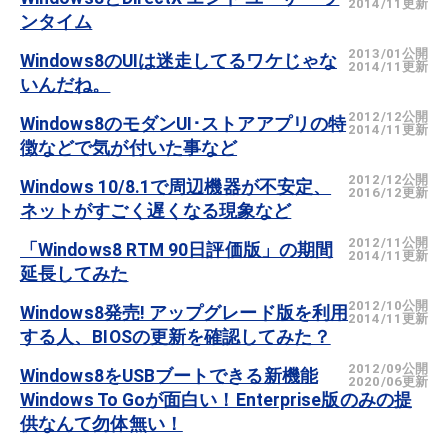
2014/11更新
ンタイム
2013/01公開
Windows8のUIは迷走してるワケじゃな
2014/11更新
いんだね。
2012/12公開
Windows8のモダンUI･ストアアプリの特
2014/11更新
徴などで気が付いた事など
2012/12公開
Windows 10/8.1で周辺機器が不安定、
2016/12更新
ネットがすごく遅くなる現象など
2012/11公開
「Windows8 RTM 90日評価版」の期間
2014/11更新
延長してみた
2012/10公開
Windows8発売! アップグレード版を利用
2014/11更新
する人、BIOSの更新を確認してみた？
2012/09公開
Windows8をUSBブートできる新機能
2020/06更新
Windows To Goが面白い！Enterprise版のみの提
供なんて勿体無い！