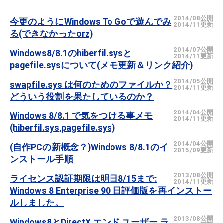
2014/08公開
今更のようにWindows To Goで遊んでみ
2014/11更新
る(できなかったorz)
2014/07公開
Windows8/8.1のhiberfil.sysと
2014/11更新
pagefile.sysについて(メモ更新＆リンク紹介)
2014/05公開
swapfile.sys は何のためのファイルか？
2014/11更新
どういう役割を果たしているのか？
2014/04公開
Windows 8/8.1 で気をつける事メモ
2014/11更新
(hiberfil.sys,pagefile.sys)
2014/04公開
(自作PCの新概念？)Windows 8/8.1のイ
2015/09更新
ンストール手順
2013/08公開
ライセンス認証期限は明日8/15まで:
2014/11更新
Windows 8 Enterprise 90 日評価版を再インストー
ルしました。
2013/08公開
Windows8とDirectX エンド ユーザー ラ