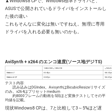
▲Windows8 CPで、Windows標準ドライバと、
ASUSで公開されているドライバをインストールし
た後の違い
これもそんなに変化は無いですねえ。無理に専用
ドライバを入れる必要も無いのかも。
AviSynth + x264 のエンコ速度(ソース地デジTS)
1440x1080→1280x720
→960x5
Windows7
85.4fps
108.3fps
Windows8 CP
83.8fps
106.0fps
テスト内容:
読み込みはDGIndex。AvisynthはBicubicResizeリサイズ
のみ。x264はプリセットmedium
約8000フレームの動画を5回ほど変換テストしてその平
均値を記載。
現状Windows8 CPは、7と比較して3～5%ほど遅