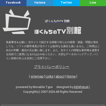
Facebook
Hatena
Twitter
Line
ぼくんちのTV 別館
免責事項＆お願い: 当サイトで紹介する情報で何らかの損害・損益・問題が発生
しても、ソフトの製作者及び当サイトは如何なる責任も負いません。ご利用はご
自分の判断・責任の元お願い致します。また、当サイトの情報を著作権を侵害す
る目的でご使用になるのはおやめください。大切なデータのバックアップ, パソ
コン技術の向上を目的にご活用下さい。
プライバシーポリシー
|
sitemap
|
Links
|
about
|
Home
|
powered by Movable Type designed by
KEN(tvbok)
.
Copyright(c) 2007-2026 All Rights Reserved.