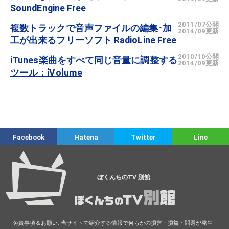
SoundEngine Free
2011/07公開
複数トラックで音声ファイルの編集･加
2014/09更新
工が出来るフリーソフト RadioLine Free
2010/10公開
iTunes楽曲をすべて同じ音量に調整する
2014/09更新
ツール：iVolume
Facebook
Hatena
Twitter
Line
ぼくんちのTV 別館
免責事項＆お願い: 当サイトで紹介する情報で何らかの損害・損益・問題が発生