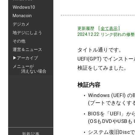
Windows10
Monacoin
デジカメ
更新履歴 [
全て表示
]
地デジにしよう
2024.12.22: リンク切れの
その他
タイトル通りです。
運営＆ニュース
▶アーカイブ
UEFI(GPT) でインス
メニューが
検証をしてみました。
消えない場合
検証内容
Windows (UEFI
(ブートできなくする
BIOSを「UEFI」
(OSもDVDやUSBも
システム復旧Disc
新着記事