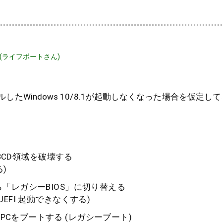
修整(ライフボートさん)
トールしたWindows 10/8.1が起動しなくなった場合を仮定
) のBCD領域を破壊する
)
から「レガシーBIOS」に切り替える
 UEFI 起動できなくする)
でPCをブートする (レガシーブート)