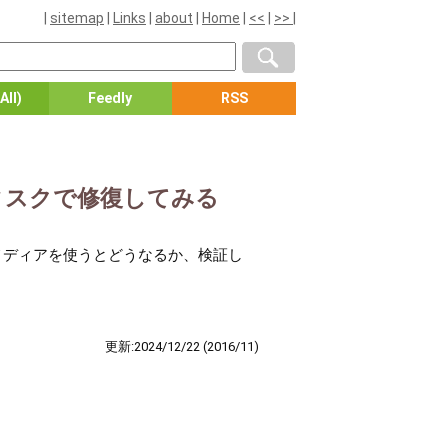
|
sitemap
|
Links
|
about
|
Home
|
<<
|
>>
|
All)
Feedly
RSS
旧ディスクで修復してみる
た復旧メディアを使うとどうなるか、検証し
更新:2024/12/22
(2016/11)