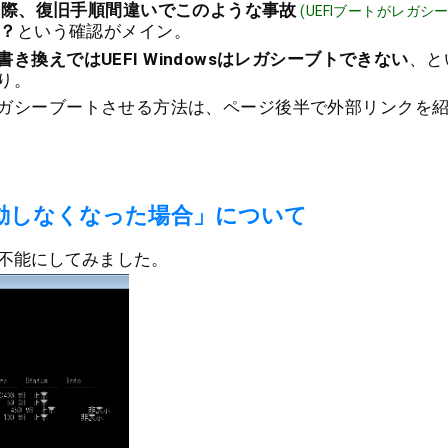
する際、復旧手順間違いでこのような事故
(UEFIブートがレガ
？
という確認がメイン。
き換えではUEFI Windowsはレガシーブトできない
、と
り。
ws を レガシーブートさせる方法は、ページ後半で外部リンク
が起動しなくなった場合」について
不能にしてみました。