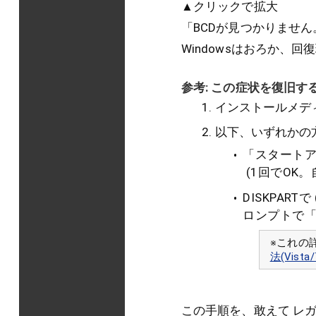
▲クリックで拡大
「BCDが見つかりません。エ
Windowsはおろか、
参考: この症状を復旧
インストールメデ
以下、いずれかの
「スタート
(1回でOK
DISKPAR
ロンプトで「bo
※これの
法(Vista/
この手順を、敢えて レ