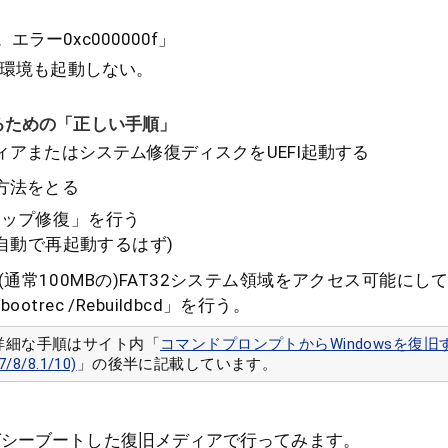
ラー0xc000000f」
回復環境も起動しない。
するための「正しい手順」
ィアまたはシステム修復ディスクをUEFI起動する
方法をとる
アップ修復」を行う
。自動で再起動するはず)
Tで (通常100MBの)FAT32システム領域をアクセス可能に
otrec /Rebuildbcd」を行う。
詳細な手順はサイト内「
コマンドプロンプトからWindowsを復旧
7/8/8.1/10)
」の後半に記載しています。
ガシーブートした復旧メディアで行ってみます。