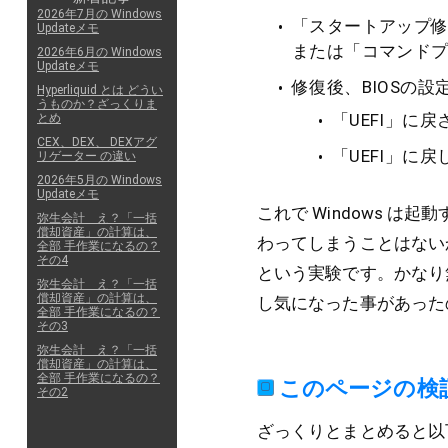
2026年7月の Windows
「スタートアップ修
Updateメモ
または「コマンド
2026年6月の Windows
Updateメモ
修復後、BIOSの設
Hyperliquid とは どうい
うものか？ざっくりま
「UEFI」に戻
とめ
CEX、DEX、 DEXアグ
「UEFI」に
リゲーター の違い
2026年5月の Windows
Updateメモ
これで Windows は
弥生会計 え？「一括
償却資産」の計算は、
わってしまうことはない
全部 手作業になるの？
その4
という実験です。かなり
弥生会計 え？「一括
償却資産」の計算は、
し気になった事があった
全部 手作業になるの？
その3
弥生会計 え？「一括
償却資産」の計算は、
全部 手作業になるの？
このページの検
その2
ざっくりとまとめると以