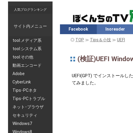
人気ブログランキング
サイト内メニュー
Facebook
Inoreader
◎
TOP
≫
Tips＆小技
≫
UEFI
tool:メディア系
tool:システム系
tool:その他
(検証)UEFI 
動画エンコード
Adobe
UEFI(GPT) でインストー
CyberLink
てみました。
Tips･PCネタ
Tips･PCトラブル
ネット･ブラウザ
セキュリティ
Windows7
Windows8