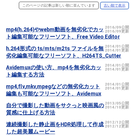
このページの記事は新しい順に並んでいます
古い順で表示
2016/09公開
mp4(h.264)やwebm動画を無劣化でカッ
2016/09更新
ト編集可能なフリーソフト、Free Video Editor
2014/01公開
h.264形式の ts/mts/m2ts ファイルを無
2014/01更新
劣化編集可能なフリーソフト、H264TS_Cutter
2014/01公開
Avidemuxの使い方、mp4を無劣化カッ
2014/01更新
ト編集する方法
2014/01公開
mp4,flv,mkv,mpegなどの無劣化カット
2014/01更新
編集も可能なフリーソフト、Avidemux
2013/05公開
自分で撮影した動画をサクっと映画風の
2014/10更新
質感に仕上げる方法
2012/12公開
連続撮影した静止画をHDR処理して作成
2012/12更新
した超美麗ムービー