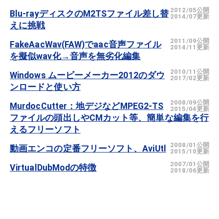
2012/05公開
Blu-rayディスクのM2TSファイル差し替
2014/07更新
えに挑戦
2011/09公開
FakeAacWav(FAW)でaac音声ファイル
2014/11更新
を擬似wav化→音声を無劣化編集
2010/11公開
Windows ムービーメーカー2012のダウ
2017/02更新
ンロードと使い方
2008/09公開
MurdocCutter：地デジなどMPEG2-TS
2015/04更新
ファイルの頭出しやCMカット等、簡単な編集を行
えるフリーソフト
2008/01公開
動画エンコの定番フリーソフト、AviUtl
2015/10更新
2007/01公開
VirtualDubModの特徴
2018/06更新