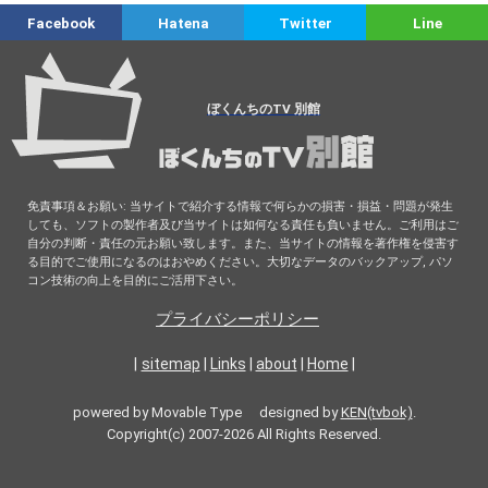
Facebook
Hatena
Twitter
Line
ぼくんちのTV 別館
免責事項＆お願い: 当サイトで紹介する情報で何らかの損害・損益・問題が発生
しても、ソフトの製作者及び当サイトは如何なる責任も負いません。ご利用はご
自分の判断・責任の元お願い致します。また、当サイトの情報を著作権を侵害す
る目的でご使用になるのはおやめください。大切なデータのバックアップ, パソ
コン技術の向上を目的にご活用下さい。
プライバシーポリシー
|
sitemap
|
Links
|
about
|
Home
|
powered by Movable Type designed by
KEN(tvbok)
.
Copyright(c) 2007-2026 All Rights Reserved.