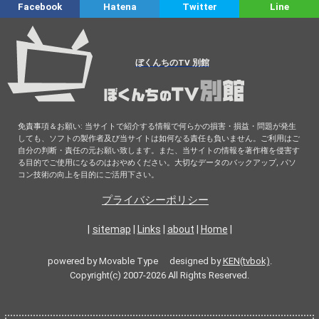
Facebook
Hatena
Twitter
Line
ぼくんちのTV 別館
免責事項＆お願い: 当サイトで紹介する情報で何らかの損害・損益・問題が発生
しても、ソフトの製作者及び当サイトは如何なる責任も負いません。ご利用はご
自分の判断・責任の元お願い致します。また、当サイトの情報を著作権を侵害す
る目的でご使用になるのはおやめください。大切なデータのバックアップ, パソ
コン技術の向上を目的にご活用下さい。
プライバシーポリシー
|
sitemap
|
Links
|
about
|
Home
|
powered by Movable Type designed by
KEN(tvbok)
.
Copyright(c) 2007-2026 All Rights Reserved.