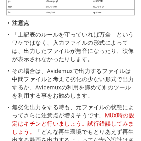
ps
x264/mpeg2
ac3/LPCM
mkv
なんでもOK
なんでもOK
flv
x264/flv1
mp3/aac
注意点
「上記表のルールを守っていれば万全」という
ワケではなく、入力ファイルの形式によって
は、出力したファイルが無音になったり、映像
が表示されなかったりします。
その場合は、Avidemuxで出力するファイルは
中間ファイルと考えて劣化の少ない形式で出力
するか、Avidemuxの利用を諦めて別のツール
を利用する事をお勧めします。
無劣化出力をする時も、元ファイルの状態によ
ってさらに注意点が増えそうです。
MUX時の設
定はキチンと行いましょう。試行錯誤してみま
しょう。
「どんな再生環境でもとりあえず再生
出来る動画を出力するよ」ってな安心設計はさ