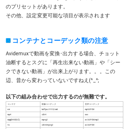
のプリセットがあります。
その他、設定変更可能な項目が表示されます
コンテナとコーデック類の注意
Avidemuxで動画を変換･出力する場合、チョット
油断するとスグに「再生出来ない動画」や「シー
クできない動画」が出来上がります。。。この
辺、昔から変わっていないですねえ(^_^;
以下の組み合わせで出力するのが無難です。
コンテナ
映像コーデック
音声コーデック
avi
huffyuv/YV12/xvid
mp3/LPCM
mp4
x264
aac
mpg(DVD形式)
mpeg2
ac3/LPCM/mp2
ts
x264/mpeg2
ac3/LPCM