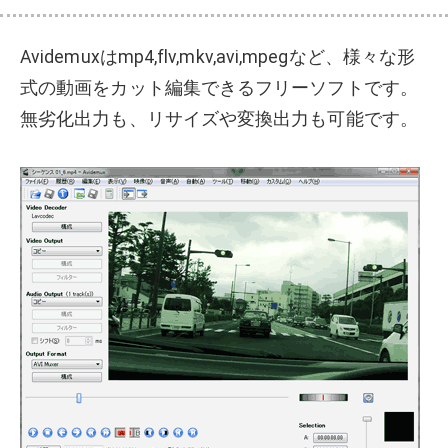
Avidemuxはmp4,flv,mkv,avi,mpegなど、様々な形
式の動画をカット編集できるフリーソフトです。
無劣化出力も、リサイズや変換出力も可能です。