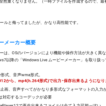
全然重くなりません。（一時ファイルを作成するので、最
おまけツールと侮ってましたが、かなり高性能です。
ービーメーカー概要
ーカーは、OSのバージョンにより機能や操作方法が大きく異
ws7以降の「Windows Live ムービーメーカー」を取り扱
v形式、音声wma形式。
12から、mp4(h.264形式)で出力･保存出来るようにな
静止画、音声すべてがかなり多形式なフォーマットの入力
式は対応するコーデックが必要
MediaPlayer12で再生出来るファイルは全て入力可能っぽい。