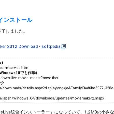
インストール
は終了しました。
er 2012 Download - softpedia
e)
n.com/service.htm
(Windows10でも作動)
windows-live-movie-maker?os=other
ンク
m/downloads/details.aspx?displaylang=ja&FamilyID=d6ba5972-328e
om/japan/Windows XP/downloads/updates/moviemaker2.mspx
ndowsLive統合インストーラー」になっていて、1.2MBの小