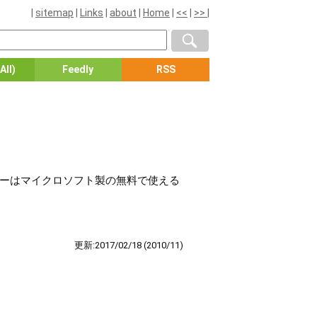
|
sitemap
|
Links
|
about
|
Home
|
<<
|
>>
|
All)
Feedly
RSS
メーカーはマイクロソフト製の無料で使える
更新:2017/02/18
(2010/11)