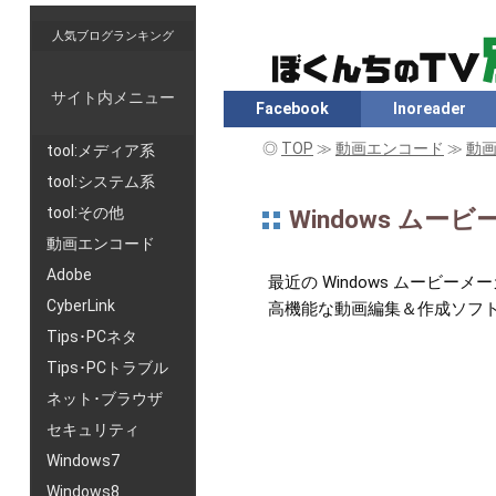
人気ブログランキング
サイト内メニュー
Facebook
Inoreader
◎
TOP
≫
動画エンコード
≫
動画
tool:メディア系
tool:システム系
tool:その他
Windows ム
動画エンコード
Adobe
最近の Windows ムービ
CyberLink
高機能な動画編集＆作成ソフ
Tips･PCネタ
Tips･PCトラブル
ネット･ブラウザ
セキュリティ
Windows7
Windows8