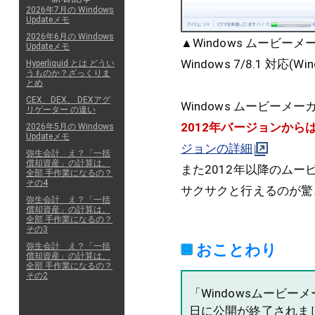
2026年7月の Windows
Updateメモ
2026年6月の Windows
▲Windows ムービー
Updateメモ
Windows 7/8.1 対応(
Hyperliquid とは どうい
うものか？ざっくりま
とめ
CEX、DEX、 DEXアグ
Windows ムービー
リゲーター の違い
2012年バージョンからは
2026年5月の Windows
Updateメモ
ジョンの詳細
弥生会計 え？「一括
償却資産」の計算は、
また2012年以降のム
全部 手作業になるの？
その4
サクサクと行えるのが驚
弥生会計 え？「一括
償却資産」の計算は、
全部 手作業になるの？
その3
おことわり
弥生会計 え？「一括
償却資産」の計算は、
全部 手作業になるの？
その2
「Windowsムービーメー
日に公開が終了されま