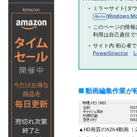
ミラーサイト(ダ
Amazon
Windows Mov
このページの情報
利用は自己責任で
サイト内:初心者
PowerDirector
L
動画編集作業が
▲HD画質のh264動画