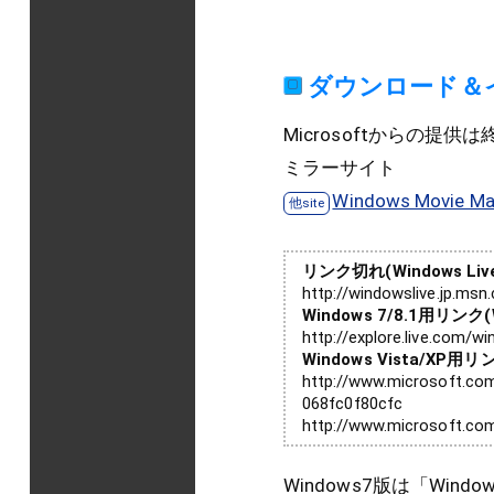
ダウンロード＆
Microsoftからの提供
ミラーサイト
Windows Movie Mak
リンク切れ(Windows Liv
http://windowslive.jp.ms
Windows 7/8.1用リンク
http://explore.live.com/
Windows Vista/XP用リ
http://www.microsoft.co
068fc0f80cfc
http://www.microsoft.c
Windows7版は「Wi