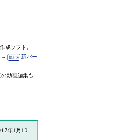
＆作成ソフト。
→
新バー
質の動画編集も
017年1月10