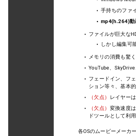
手持ちのファイ
mp4(h.264
ファイルが巨大なH
しかし編集可
メモリの消費も驚
YouTube、SkyD
フェードイン、フ
ション等々、基本
（欠点）
レイヤーは
（欠点）
変換速度
ドツールとして利
各OSのムービーメーカーは