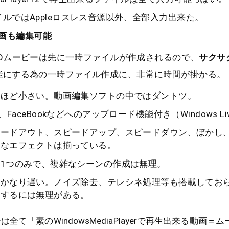
ルではAppleロスレス音源以外、全部入力出来た。
)動画も編集可能
Dムービーは先に一時ファイルが作成されるので、
サクサ
能にする為の一時ファイル作成に、非常に時間が掛かる。
くほど小さい。動画編集ソフトの中ではダントツ。
rive、FaceBookなどへのアップロード機能付き（Windows L
ェードアウト、スピードアップ、スピードダウン、ぼかし
的なエフェクトは揃っている。
1つのみで、複雑なシーンの作成は無理。
はかなり遅い。ノイズ除去、テレシネ処理等も搭載してお
用するには無理がある。
全て「素のWindowsMediaPlayerで再生出来る動画＝