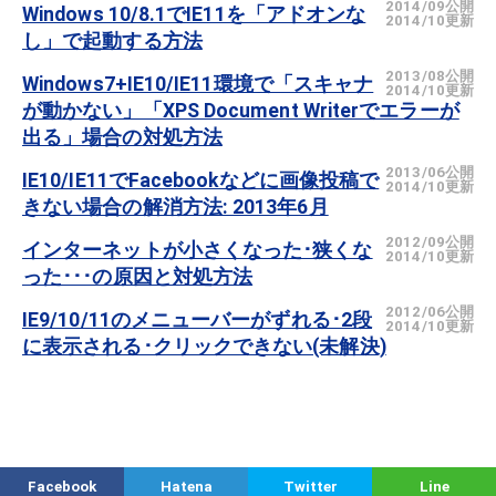
2014/09公開
Windows 10/8.1でIE11を「アドオンな
2014/10更新
し」で起動する方法
2013/08公開
Windows7+IE10/IE11環境で「スキャナ
2014/10更新
が動かない」「XPS Document Writerでエラーが
出る」場合の対処方法
2013/06公開
IE10/IE11でFacebookなどに画像投稿で
2014/10更新
きない場合の解消方法: 2013年6月
2012/09公開
インターネットが小さくなった･狭くな
2014/10更新
った･･･の原因と対処方法
2012/06公開
IE9/10/11のメニューバーがずれる･2段
2014/10更新
に表示される･クリックできない(未解決)
Facebook
Hatena
Twitter
Line