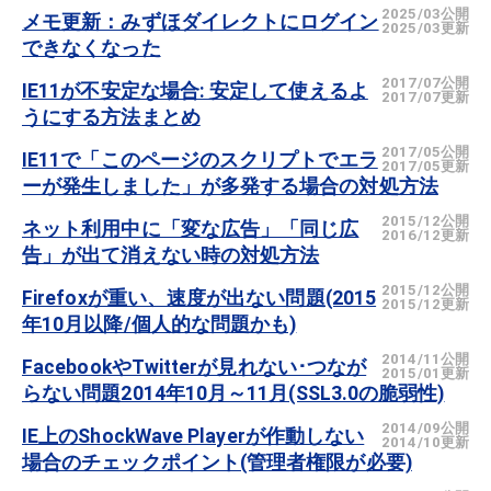
2025/03公開
メモ更新：みずほダイレクトにログイン
2025/03更新
できなくなった
2017/07公開
IE11が不安定な場合: 安定して使えるよ
2017/07更新
うにする方法まとめ
2017/05公開
IE11で「このページのスクリプトでエラ
2017/05更新
ーが発生しました」が多発する場合の対処方法
2015/12公開
ネット利用中に「変な広告」「同じ広
2016/12更新
告」が出て消えない時の対処方法
2015/12公開
Firefoxが重い、速度が出ない問題(2015
2015/12更新
年10月以降/個人的な問題かも)
2014/11公開
FacebookやTwitterが見れない･つなが
2015/01更新
らない問題2014年10月～11月(SSL3.0の脆弱性)
2014/09公開
IE上のShockWave Playerが作動しない
2014/10更新
場合のチェックポイント(管理者権限が必要)