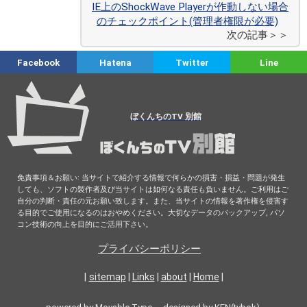
IE上のShockWave Playerが作動しない場合
のチェックポイント(管理者権限が必要)
次の記事＞＞
Facebook
Hatena
Twitter
Line
ぼくんちのTV 別館
免責事項＆お願い: 当サイトで紹介する情報で何らかの損害・損益・問題が発生
しても、ソフトの製作者及び当サイトは如何なる責任も負いません。ご利用はご
自分の判断・責任の元お願い致します。また、当サイトの情報を著作権を侵害す
る目的でご使用になるのはおやめください。大切なデータのバックアップ, パソ
コン技術の向上を目的にご活用下さい。
プライバシーポリシー
|
sitemap
|
Links
|
about
|
Home
|