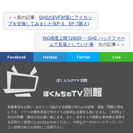
＜＜前の記事
GH3のEVF対策にアイカッ
プを交換してみました(EP-5、EP-7購入)
ISO感度上限12800･･･GH2 ハックファー
ムで見落としていた事
次の記事＞＞
Facebook
Hatena
Twitter
Line
ぼくんちのTV 別館
免責事項＆お願い: 当サイトで紹介する情報で何らかの損害・損益・問題が発生
しても、ソフトの製作者及び当サイトは如何なる責任も負いません。ご利用はご
自分の判断・責任の元お願い致します。また、当サイトの情報を著作権を侵害す
る目的でご使用になるのはおやめください。大切なデータのバックアップ, パソ
コン技術の向上を目的にご活用下さい。