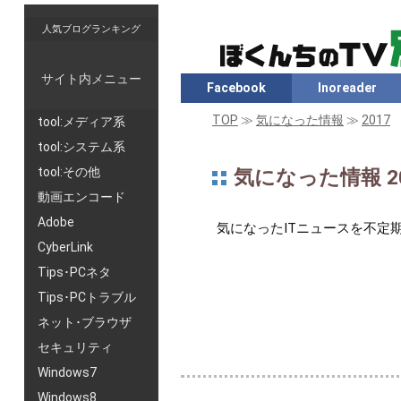
人気ブログランキング
サイト内メニュー
Facebook
Inoreader
TOP
≫
気になった情報
≫
2017
tool:メディア系
tool:システム系
tool:その他
気になった情報 20
動画エンコード
Adobe
気になったITニュースを不定
CyberLink
Tips･PCネタ
Tips･PCトラブル
ネット･ブラウザ
セキュリティ
Windows7
Windows8