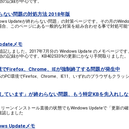
動の記録が中心です。
が終わらない問題の対処方法 2018年版
dows Updateが終わらない問題」の対策ページです。その月のWindow
場合、このページにある一般的な対策を組み合わせる事で対処可能
pdateメモ
記しました。2017年7月分の Windows Update のメモページ
動の記録が中心です。KB4025339の更新にかなり手間取りました。
境でFirefox、Chrome、IEが強制終了する問題が発生中
部のPC環境でFirefox、Chrome、IE11、いずれのブラウザもク
しています」が終わらない問題、もう特定KBを先入れしな
に、クリーンインストール直後の状態でもWindows Updateで「更新
確認しました
ws Updateメモ