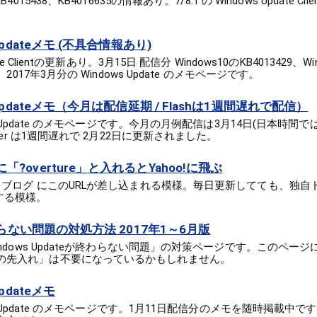
15438、KB4016635の情報あり。7/8.1 の Windows Update Client 
Updateメモ (不具合情報あり)
te Clientの更新あり。3月15日 配信分 Windows10のKB4013429、Wi
。2017年3月分の Windows Update のメモページです。
 Updateメモ（今月は配信延期 / Flashは1週間遅れで配信）
ows Update のメモページです。今月の月例配信は3月14日(日本時間
ayer は1週間遅れで 2月22日に更新されました。
「?overture」と入れるとYahoo!に飛ぶ
C2 ブログ にこのURLが差し込まれる模様。毎日更新してても、独
する模様。
が終わらない問題の対処方法 2017年1～6月版
Windows Updateが終わらない問題」の対策ページです。このペー
Bの先入れ」は不要になっているかもしれません。
pdateメモ
ows Update のメモページです。1月11日配信分のメモを随時掲載中