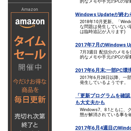
的なメモや手元のPCの挙
Amazon
Windows Update
2018年10月更新。「Win
な問題は発生していない
は臨時追記が入ります)
2017年7月のWindows U
7月3週目 配信分のメモを追
的なメモや手元のPCの挙
2017年6月末:一部PC環
2017年6月28日以降、一
発生しているようです。
「更新プログラムを確認
も大丈夫かも
Windows7、8.1とも
態が解消されている事を
2017年6月4週目のWindo