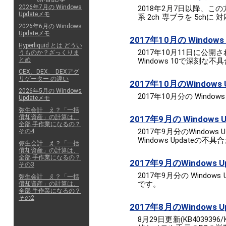
2026年7月の Windows
2018年2月7日以降、この方法は
Updateメモ
系 2ch 専ブラを 5ch
2026年6月の Windows
Updateメモ
2017年10月の Windo
Hyperliquid とは どうい
2017年10月11日に公開
うものか？ざっくりま
とめ
Windows 10で深刻な
CEX、DEX、 DEXアグ
リゲーター の違い
2017年10月のWindows 
2026年5月の Windows
2017年10月分の Wind
Updateメモ
弥生会計 え？「一括
償却資産」の計算は、
2017年9月の Window
全部 手作業になるの？
2017年9月分のWind
その4
Windows Update
弥生会計 え？「一括
償却資産」の計算は、
全部 手作業になるの？
2017年9月のWindows U
その3
2017年9月分の Wind
弥生会計 え？「一括
です。
償却資産」の計算は、
全部 手作業になるの？
その2
2017年8月のWindows U
8月29日更新(KB403939