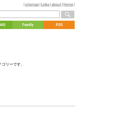
|
sitemap
|
Links
|
about
|
Home
|
All)
Feedly
RSS
テゴリーです。