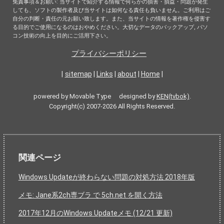
免責事項＆お願い: 当サイトで紹介する情報で何らかの損害・損益・問題が発生
しても、ソフトの製作者及び当サイトは如何なる責任も負いません。ご利用はご
自分の判断・責任の元お願い致します。また、当サイトの情報を著作権を侵害す
る目的でご使用になるのはおやめください。大切なデータのバックアップ, パソ
コン技術の向上を目的にご活用下さい。
プライバシーポリシー
|
sitemap
|
Links
|
about
|
Home
|
powered by Movable Type designed by
KEN(tvbok)
.
Copyright(c) 2007-2026 All Rights Reserved.
関連ページ
Windows Updateが終わらない問題の対処方法 2018年版
メモ: Jane系2ch専ブラ で 5ch.net を開く方法
2017年12月のWindows Updateメモ (12/21 更新)