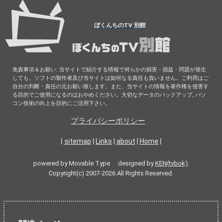
ぼくんちのTV 別館
免責事項＆お願い: 当サイトで紹介する情報で何らかの損害・損益・問題が発生
しても、ソフトの製作者及び当サイトは如何なる責任も負いません。ご利用はご
自分の判断・責任の元お願い致します。また、当サイトの情報を著作権を侵害す
る目的でご使用になるのはおやめください。大切なデータのバックアップ, パソ
コン技術の向上を目的にご活用下さい。
プライバシーポリシー
|
sitemap
|
Links
|
about
|
Home
|
powered by Movable Type designed by
KEN(tvbok)
.
Copyright(c) 2007-2026 All Rights Reserved.