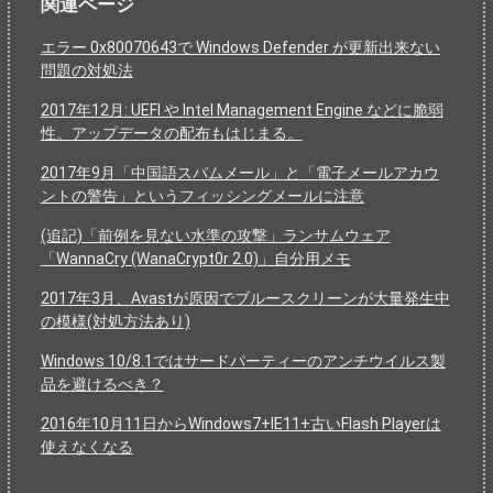
関連ページ
エラー 0x80070643で Windows Defender が更新出来ない
問題の対処法
2017年12月: UEFI や Intel Management Engine などに脆弱
性。アップデータの配布もはじまる。
2017年9月「中国語スパムメール」と「電子メールアカウ
ントの警告」というフィッシングメールに注意
(追記)「前例を見ない水準の攻撃」ランサムウェア
「WannaCry (WanaCrypt0r 2.0)」自分用メモ
2017年3月、Avastが原因でブルースクリーンが大量発生中
の模様(対処方法あり)
Windows 10/8.1ではサードパーティーのアンチウイルス製
品を避けるべき？
2016年10月11日からWindows7+IE11+古いFlash Playerは
使えなくなる