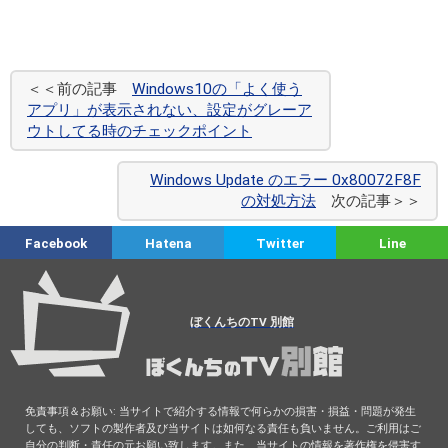
＜＜前の記事
Windows10の「よく使う
アプリ」が表示されない、設定がグレーア
ウトしてる時のチェックポイント
Windows Update のエラー 0x80072F8F
の対処方法
次の記事＞＞
Facebook
Hatena
Twitter
Line
ぼくんちのTV 別館
免責事項＆お願い: 当サイトで紹介する情報で何らかの損害・損益・問題が発生
しても、ソフトの製作者及び当サイトは如何なる責任も負いません。ご利用はご
自分の判断・責任の元お願い致します。また、当サイトの情報を著作権を侵害す