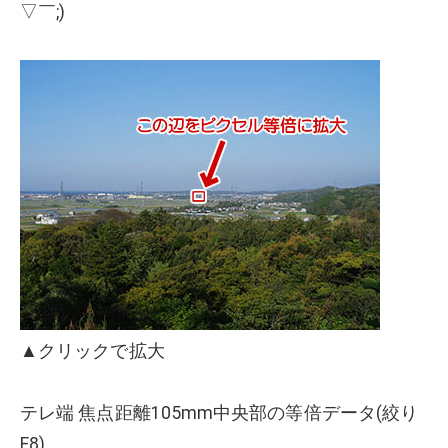
▽￣;)
▲クリックで拡大
テレ端 焦点距離105mm中央部の等倍データ(絞り
F8)