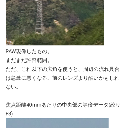
RAW現像したもの。
まだまだ許容範囲。
ただ、これ以下の広角を使うと、周辺の流れ具合
は急激に悪くなる。前のレンズより酷いかもしれ
ない。
焦点距離40mmあたりの中央部の等倍データ(絞り
F8)