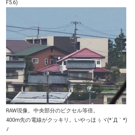
F5.6)
RAW現像。中央部分のピクセル等倍。
400m先の電線がクッキリ。いやっほぅヾ(*´Д｀*)
ﾉ