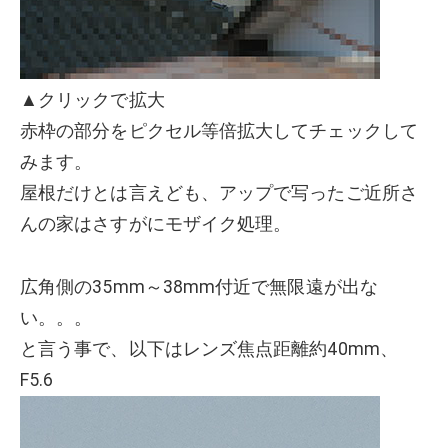
▲クリックで拡大
赤枠の部分をピクセル等倍拡大してチェックして
みます。
屋根だけとは言えども、アップで写ったご近所さ
んの家はさすがにモザイク処理。
広角側の35mm～38mm付近で無限遠が出な
い。。。
と言う事で、以下はレンズ焦点距離約40mm、
F5.6