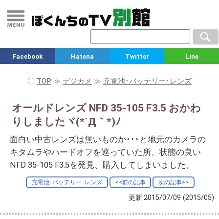
Facebook
Hatena
Twitter
Line
〇
TOP
≫
デジカメ
≫
充電池･バッテリー･レンズ
オールドレンズ NFD 35-105 F3.5 おかわ
りしましたヾ(*´Д｀*)ﾉ
面白い中古レンズは無いものか･･･と地元のカメラの
キタムラやハードオフを巡っていた所、状態の良い
NFD 35-105 F3.5を発見、購入してしまいました。
充電池･バッテリー･レンズ
<<前の記事
次の記事>>
更新:2015/07/09
(2015/05)