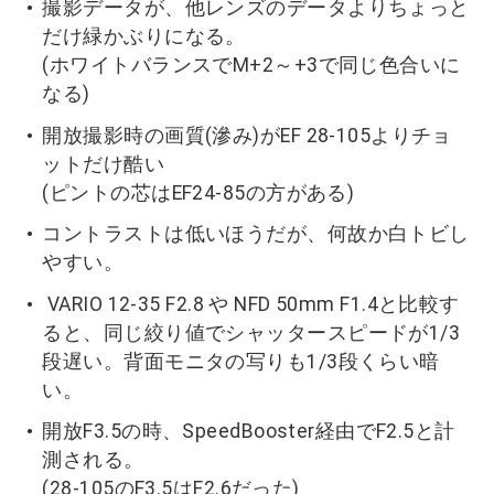
撮影データが、他レンズのデータよりちょっと
だけ緑かぶりになる。
(ホワイトバランスでM+2～+3で同じ色合いに
なる)
開放撮影時の画質(滲み)がEF 28-105よりチョ
ットだけ酷い
(ピントの芯はEF24-85の方がある)
コントラストは低いほうだが、何故か白トビし
やすい。
VARIO 12-35 F2.8 や NFD 50mm F1.4と比較す
ると、同じ絞り値でシャッタースピードが1/3
段遅い。背面モニタの写りも1/3段くらい暗
い。
開放F3.5の時、SpeedBooster経由でF2.5と計
測される。
(28-105のF3.5はF2.6だった)