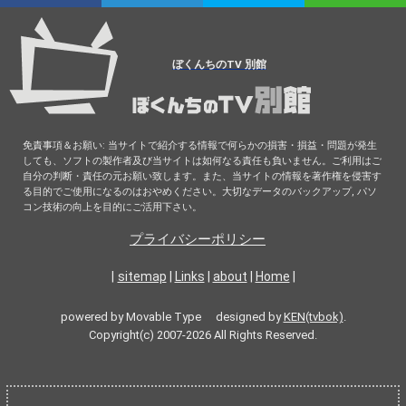
ぼくんちのTV 別館
免責事項＆お願い: 当サイトで紹介する情報で何らかの損害・損益・問題が発生
しても、ソフトの製作者及び当サイトは如何なる責任も負いません。ご利用はご
自分の判断・責任の元お願い致します。また、当サイトの情報を著作権を侵害す
る目的でご使用になるのはおやめください。大切なデータのバックアップ, パソ
コン技術の向上を目的にご活用下さい。
プライバシーポリシー
|
sitemap
|
Links
|
about
|
Home
|
powered by Movable Type designed by
KEN(tvbok)
.
Copyright(c) 2007-2026 All Rights Reserved.