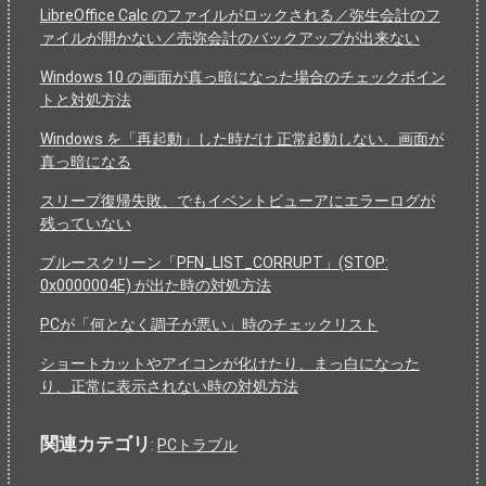
LibreOffice Calc のファイルがロックされる／弥生会計のフ
ァイルが開かない／売弥会計のバックアップが出来ない
Windows 10 の画面が真っ暗になった場合のチェックポイン
トと対処方法
Windows を「再起動」した時だけ 正常起動しない、画面が
真っ暗になる
スリープ復帰失敗、でもイベントビューアにエラーログが
残っていない
ブルースクリーン「PFN_LIST_CORRUPT」(STOP:
0x0000004E) が出た時の対処方法
PCが「何となく調子が悪い」時のチェックリスト
ショートカットやアイコンが化けたり、まっ白になった
り、正常に表示されない時の対処方法
関連カテゴリ
:
PCトラブル