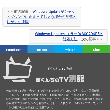
＜＜前の記事
Windows Updateがシャッ
トダウン中に止まってしまう場合の見落と
しがちな原因
Windows Updateのエラー0x800706B5の
対処方法
次の記事＞＞
Facebook
Hatena
Twitter
Line
ぼくんちのTV 別館
免責事項＆お願い: 当サイトで紹介する情報で何らかの損害・損益・問題が発生
しても、ソフトの製作者及び当サイトは如何なる責任も負いません。ご利用はご
自分の判断・責任の元お願い致します。また、当サイトの情報を著作権を侵害す
る目的でご使用になるのはおやめください。大切なデータのバックアップ, パソ
コン技術の向上を目的にご活用下さい。