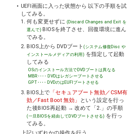
UEFI画面に入った状態から 以下の手順を試
してみる。
何も変更せずに
(Discard Changes and Exit を
BIOSを終了させ、回復環境に進ん
選んで)
でみる。
BIOS上から DVDブート
(システム修復Disc や
を指定して起動
インストールメディアの利用)
してみる
OSのインストール方法でDVDブートは異なる
MBR････ DVDはレガシーブートさせる
GPT････ DVDのはEUFIブートさせる
BIOS上で
「セキュアブート無効／CSM有
効／Fast Boot 無効」
という設定を行っ
た後BIOS再起動 → 改めて「2.」の手順
を行っ
(一旦BIOSを経由してDVDブートさせる)
てみる。
上記いずれかの操作を行う。