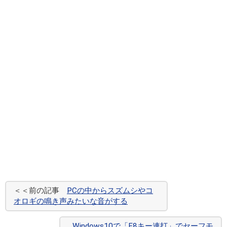
＜＜前の記事
PCの中からスズムシやコ
オロギの鳴き声みたいな音がする
Windows10で「F8キー連打」でセーフモ