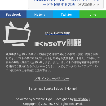
ードを起動する方法
次の記事＞＞
Facebook
Hatena
Twitter
Line
ぼくんちのTV 別館
免責事項＆お願い: 当サイトで紹介する情報で何らかの損害・損益・問題が発生
しても、ソフトの製作者及び当サイトは如何なる責任も負いません。ご利用はご
自分の判断・責任の元お願い致します。また、当サイトの情報を著作権を侵害す
る目的でご使用になるのはおやめください。大切なデータのバックアップ, パソ
コン技術の向上を目的にご活用下さい。
プライバシーポリシー
|
sitemap
|
Links
|
about
|
Home
|
powered by Movable Type designed by
KEN(tvbok)
.
Copyright(c) 2007-2026 All Rights Reserved.