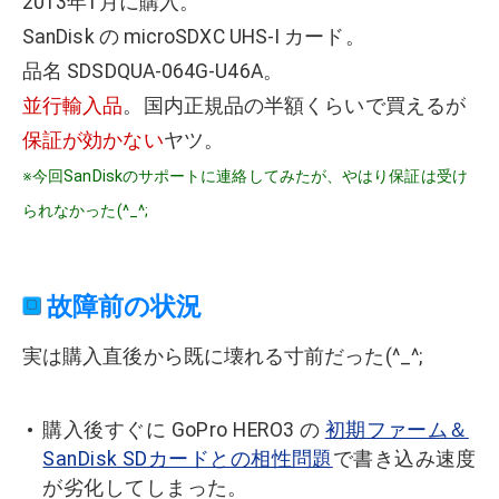
2013年1月に購入。
SanDisk の microSDXC UHS-I カード。
品名 SDSDQUA-064G-U46A。
並行輸入品
。国内正規品の半額くらいで買えるが
保証が効かない
ヤツ。
※今回SanDiskのサポートに連絡してみたが、やはり保証は受け
られなかった(^_^;
故障前の状況
実は購入直後から既に壊れる寸前だった(^_^;
購入後すぐに GoPro HERO3 の
初期ファーム＆
SanDisk SDカードとの相性問題
で書き込み速度
が劣化してしまった。