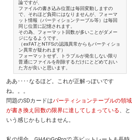
論ですが、
ファイルの書き込み位置は毎回変動しますの
で、それほど負荷にはなりませんが、フォーマ
ット情報（パーティションテーブル等）は毎回
同じ位置に記憶されます。
その為、フォーマット回数が多いことがダメー
ジになるようです。
（exFATとNTFSの認識異常からもパーティショ
ン異常が疑われます）
フォーマットせず、トラブルが発生しない限り
普通にファイルを削除するだけにとどめておい
た方が良いと思います。
ああ････なるほど。これが正解っぽいです
ね。。。
問題のSDカードは
パーティションテーブルの領域
が書き換え回数の限界に達してしまっている
、と
いう感じかもしれません。
私の場合、GH4やGoProで 高ビットレート＆長時