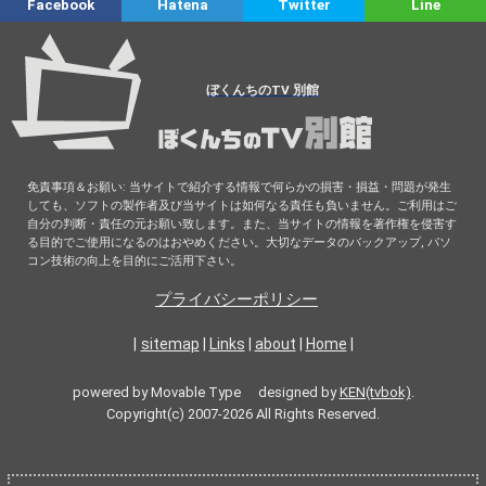
Facebook
Hatena
Twitter
Line
ぼくんちのTV 別館
免責事項＆お願い: 当サイトで紹介する情報で何らかの損害・損益・問題が発生
しても、ソフトの製作者及び当サイトは如何なる責任も負いません。ご利用はご
自分の判断・責任の元お願い致します。また、当サイトの情報を著作権を侵害す
る目的でご使用になるのはおやめください。大切なデータのバックアップ, パソ
コン技術の向上を目的にご活用下さい。
プライバシーポリシー
|
sitemap
|
Links
|
about
|
Home
|
powered by Movable Type designed by
KEN(tvbok)
.
Copyright(c) 2007-2026 All Rights Reserved.