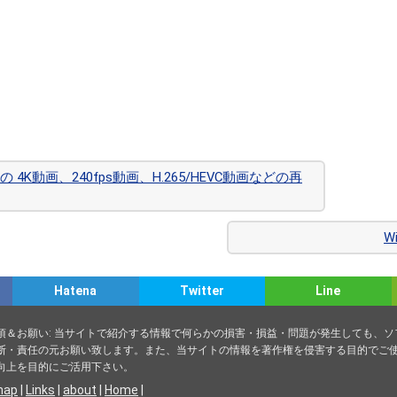
ltraの 4K動画、240fps動画、H.265/HEVC動画などの再
W
Hatena
Twitter
Line
項＆お願い: 当サイトで紹介する情報で何らかの損害・損益・問題が発生しても、
断・責任の元お願い致します。また、当サイトの情報を著作権を侵害する目的でご使
向上を目的にご活用下さい。
map
|
Links
|
about
|
Home
|