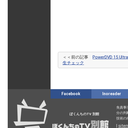
＜＜前の記事
PowerDVD 15 U
生チェック
Facebook
Inoreader
免責事
分の判
ぼくんちのTV 別館
技術の
|
site