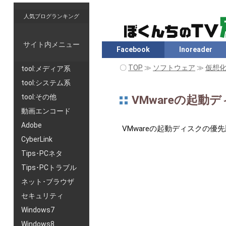
人気ブログランキング
サイト内メニュー
Facebook
Inoreader
〇
TOP
≫
ソフトウェア
≫
仮想
tool:メディア系
tool:システム系
tool:その他
VMwareの起
動画エンコード
Adobe
VMwareの起動ディスクの優
CyberLink
Tips･PCネタ
Tips･PCトラブル
ネット･ブラウザ
セキュリティ
Windows7
Windows8