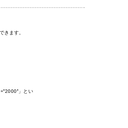
更できます。
="2000"」とい