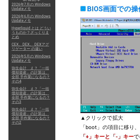
2026年7月の Windows
BIOS画面での操
Updateメモ
2026年6月の Windows
Updateメモ
Hyperliquid とは どうい
うものか？ざっくりま
とめ
CEX、DEX、 DEXアグ
リゲーター の違い
2026年5月の Windows
Updateメモ
弥生会計 え？「一括
償却資産」の計算は、
全部 手作業になるの？
その4
弥生会計 え？「一括
償却資産」の計算は、
全部 手作業になるの？
その3
弥生会計 え？「一括
償却資産」の計算は、
▲クリックで拡大
全部 手作業になるの？
その2
「boot」の項目に移り
「+」キーと「-」キー
で