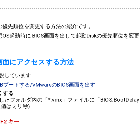
クの優先順位を変更する方法の紹介です。
想OS起動時に BIOS画面を出して起動Diskの優先順位を変
OS画面にアクセスする方法
説しています
SBブートする/VMwareのBIOS画面を出す
くする
したフォルダ内の「*.vmx」ファイルに「BIOS.BootDelay 
数値はミリ秒)
に
F2 キー