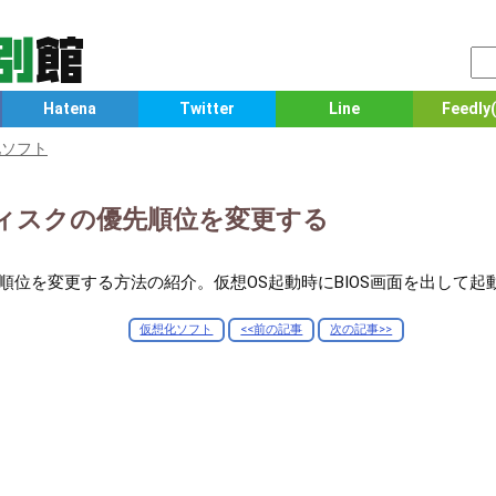
Hatena
Twitter
Line
Feedly(
化ソフト
動ディスクの優先順位を変更する
先順位を変更する方法の紹介。仮想OS起動時にBIOS画面を出して起
仮想化ソフト
<<前の記事
次の記事>>