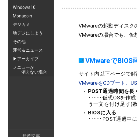
Windows10
Monacoin
デジカメ
VMwareの起動ディス
地デジにしよう
VMwareの場合でも、仮
その他
運営＆ニュース
▶アーカイブ
VMwareでBI
メニューが
消えない場合
サイト内以下ページで解
VMwareをCDブート、U
POST通過時間を長
･････仮想OSを作成
う一文を付け足す(
BIOSに入る
･････POST通過中
新着記事