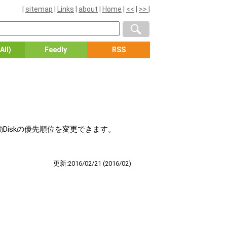
|
sitemap
|
Links
|
about
|
Home
|
<<
|
>>
|
All)
Feedly
RSS
動Diskの優先順位を変更できます。
更新:2016/02/21
(2016/02)