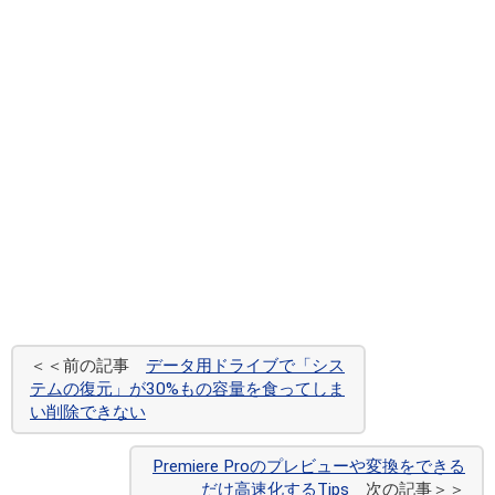
＜＜前の記事
データ用ドライブで「シス
テムの復元」が30%もの容量を食ってしま
い削除できない
Premiere Proのプレビューや変換をできる
だけ高速化するTips
次の記事＞＞