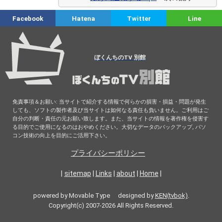
Facebook
Hatena
Twitter
Line
ぼくんちのTV 別館
免責事項＆お願い: 当サイトで紹介する情報で何らかの損害・損益・問題が発生
しても、ソフトの製作者及び当サイトは如何なる責任も負いません。ご利用はご
自分の判断・責任の元お願い致します。また、当サイトの情報を著作権を侵害す
る目的でご使用になるのはおやめください。大切なデータのバックアップ, パソ
コン技術の向上を目的にご活用下さい。
プライバシーポリシー
|
sitemap
|
Links
|
about
|
Home
|
powered by Movable Type designed by
KEN(tvbok)
.
Copyright(c) 2007-2026 All Rights Reserved.