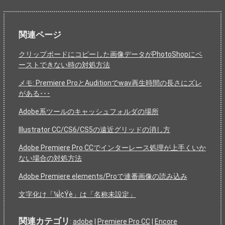
関連ページ
クリップボードにコピーした画像データがPhotoShopにペ
ーストできない時の対処方法
メモ: Premiere ProとAuditionでwav再生時間の長さにズレ
がある･･･
Adobe系ツールのキャッシュフォルダの場所
Illustrator CC/CS6/CS5の遠近グリッドの消し方
Adobe Premiere Pro CCでインターレース処理が上手くいか
ない場合の対処方法
Adobe Premiere elements/Proで連番画像の読み込み
文字化け「¼Ì¢Ýè」は「名称未設定」
関連カテゴリ
:
adobe
|
Premiere Pro CC
|
Encore