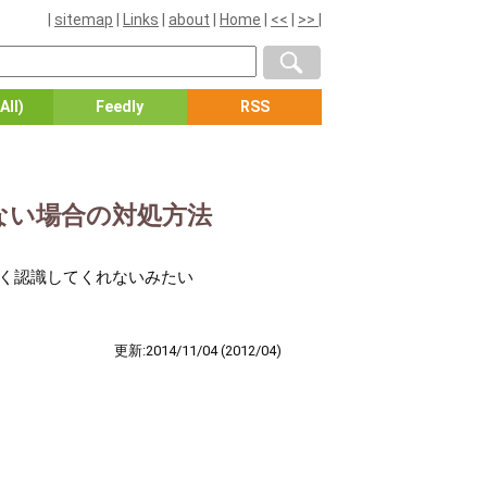
|
sitemap
|
Links
|
about
|
Home
|
<<
|
>>
|
All)
Feedly
RSS
いかない場合の対処方法
て正しく認識してくれないみたい
更新:2014/11/04
(2012/04)