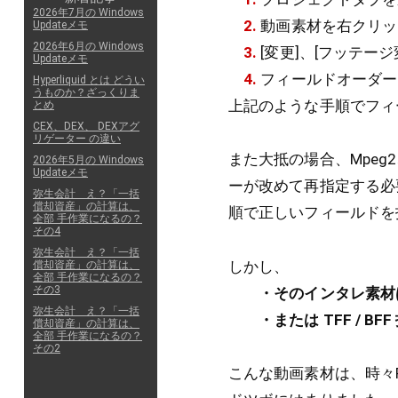
2026年7月の Windows
2.
動画素材を右クリッ
Updateメモ
2026年6月の Windows
3.
[変更]、[フッテージ
Updateメモ
4.
フィールドオーダー
Hyperliquid とは どうい
うものか？ざっくりま
上記のような手順でフィ
とめ
CEX、DEX、 DEXアグ
リゲーター の違い
また大抵の場合、Mpeg
2026年5月の Windows
Updateメモ
ーが改めて再指定する必
弥生会計 え？「一括
償却資産」の計算は、
順で正しいフィールドを
全部 手作業になるの？
その4
弥生会計 え？「一括
しかし、
償却資産」の計算は、
全部 手作業になるの？
その3
・そのインタレ素材は avi
弥生会計 え？「一括
・または TFF / BFF
償却資産」の計算は、
全部 手作業になるの？
その2
こんな動画素材は、時々Pr