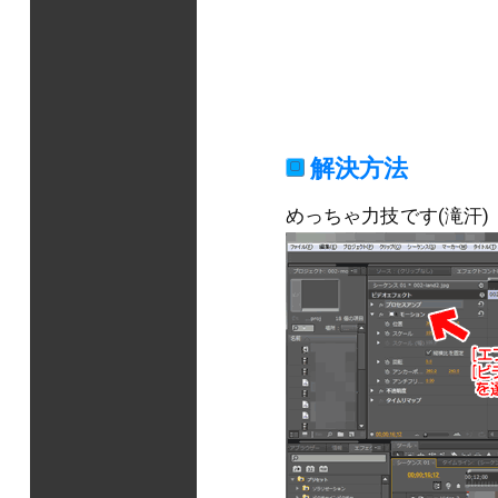
解決方法
めっちゃ力技です(滝汗)