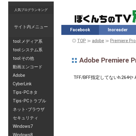
人気ブログランキング
サイト内メニュー
Facebook
Inoreader
◎
TOP
≫
adobe
≫
Premiere Pro
tool:メディア系
tool:システム系
tool:その他
Adobe Prem
動画エンコード
Adobe
TFF/BFF指定してないh.26
CyberLink
Tips･PCネタ
Tips･PCトラブル
ネット･ブラウザ
セキュリティ
Windows7
Windows8