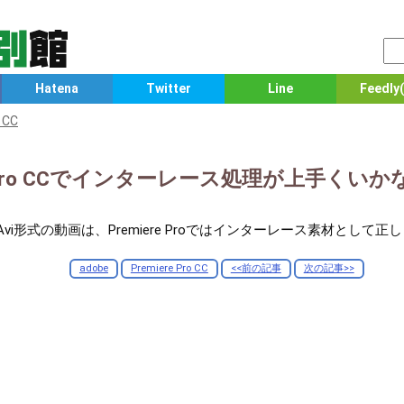
Hatena
Twitter
Line
Feedly(
 CC
iere Pro CCでインターレース処理が上手く
4や Avi形式の動画は、Premiere Proではインターレース素材とし
adobe
Premiere Pro CC
<<前の記事
次の記事>>