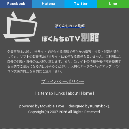
Facebook
Hatena
Twitter
Line
ぼくんちのTV 別館
免責事項＆お願い: 当サイトで紹介する情報で何らかの損害・損益・問題が発生
しても、ソフトの製作者及び当サイトは如何なる責任も負いません。ご利用はご
自分の判断・責任の元お願い致します。また、当サイトの情報を著作権を侵害す
る目的でご使用になるのはおやめください。大切なデータのバックアップ, パソ
コン技術の向上を目的にご活用下さい。
プライバシーポリシー
|
sitemap
|
Links
|
about
|
Home
|
powered by Movable Type designed by
KEN(tvbok)
.
Copyright(c) 2007-2026 All Rights Reserved.