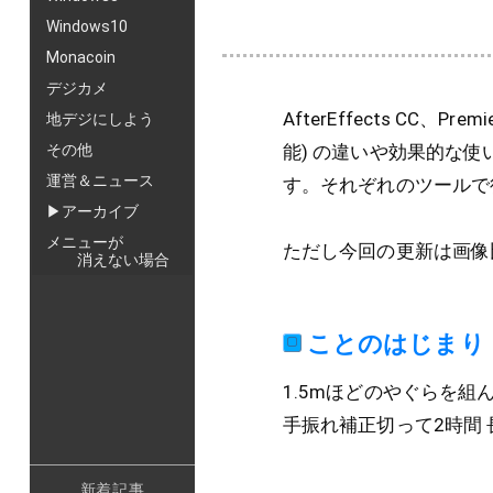
Windows10
Monacoin
デジカメ
AfterEffects CC、P
地デジにしよう
能) の違いや効果的な
その他
運営＆ニュース
す。それぞれのツールで
▶アーカイブ
メニューが
ただし今回の更新は画像
消えない場合
ことのはじまり
1.5mほどのやぐらを
手振れ補正切って2時間
新着記事