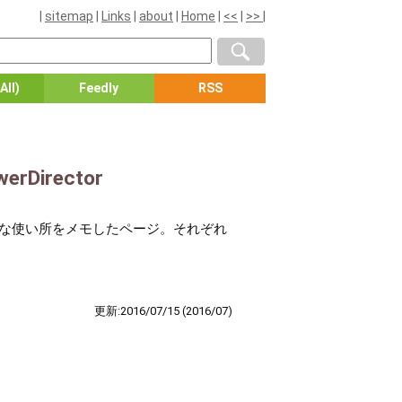
|
sitemap
|
Links
|
about
|
Home
|
<<
|
>>
|
All)
Feedly
RSS
Director
の違いや効果的な使い所をメモしたページ。それぞれ
更新:2016/07/15
(2016/07)