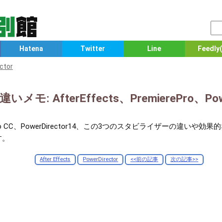
Hatena
Twitter
Line
Feedly(
ctor
: AfterEffects、PremierePro、Power
emierePro CC、PowerDirector14、この3つのスタビライザー
す。
After Effects
PowerDirector
<<前の記事
次の記事>>