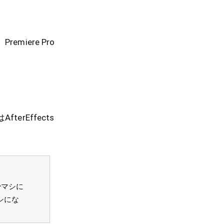
iere Pro
rEffects
少マシに
シにな