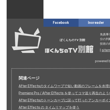
Facebook
Inoreader
免責事
分の判
ぼくんちのTV 別館
技術の
|
site
powered 
関連ページ
After Effectsのタイムワープで短い動画のフレームを
Premiere Pro / After Effects を使ってコマ送り再生
After Effectsのトーンカーブに誤って打ったアンカー
After Effects の タイムリマップを使う