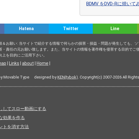
BDMV をDVD-Rに焼い
Hatena
Twitter
Line
項＆お願い: 当サイトで紹介する情報で何らかの損害・損益・問題が発生しても、
断・責任の元お願い致します。また、当サイトの情報を著作権を侵害する目的でご使
向上を目的にご活用下さい。
map
|
Links
|
about
|
Home
|
by Movable Type designed by
KEN(tvbok)
. Copyright(c) 2007-2026 All Right
水増ししてスロー動画にする
のような効果を作る
ポイントを消す方法