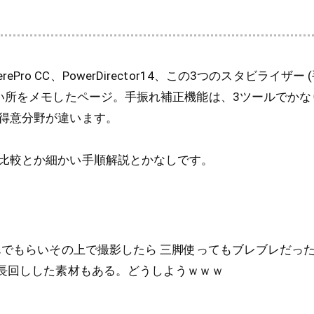
remierePro CC、PowerDirector14、この3つのスタビライ
使い所をメモしたページ。手振れ補正機能は、3ツールでか
得意分野が違います。
比較とか細かい手順解説とかなしです。
組んでもらいその上で撮影したら 三脚使ってもブレブレだっ
 長回しした素材もある。どうしようｗｗｗ