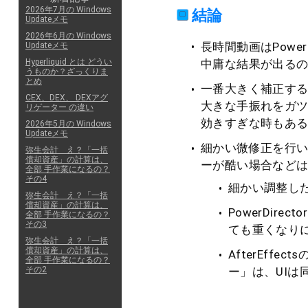
2026年7月の Windows
結論
Updateメモ
2026年6月の Windows
長時間動画はPowerD
Updateメモ
中庸な結果が出る
Hyperliquid とは どうい
うものか？ざっくりま
とめ
一番大きく補正するのはP
CEX、DEX、 DEXアグ
大きな手振れをガツン
リゲーター の違い
効きすぎな時もあ
2026年5月の Windows
Updateメモ
細かい微修正を行
弥生会計 え？「一括
償却資産」の計算は、
ーが酷い場合などはAft
全部 手作業になるの？
その4
細かい調整した
弥生会計 え？「一括
償却資産」の計算は、
PowerDir
全部 手作業になるの？
その3
ても重くなり
弥生会計 え？「一括
償却資産」の計算は、
AfterEffe
全部 手作業になるの？
ー」は、UI
その2