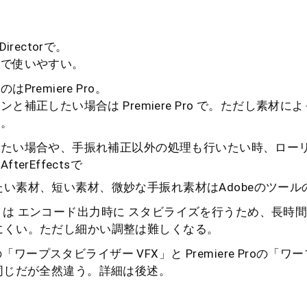
irectorで。
ので使いやすい。
remiere Pro。
と補正したい場合は Premiere Pro で。ただし素材に
る。
いたい場合や、手振れ補正以外の処理も行いたい時、ロー
erEffectsで
い素材、短い素材、微妙な手振れ素材はAdobeのツール
ector は エンコード出力時に スタビライズを行うため、長
にくい。ただし細かい調整は難しくなる。
ctsの「ワープスタビライザー VFX」と Premiere Proの
は同じだが全然違う。詳細は後述。