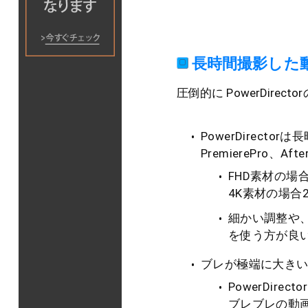
長時間撮影した
圧倒的に PowerDirect
PowerDirect
PremierePro、A
FHD素材の場
4K素材の場合
細かい調整や、レ
を使う方が良
ブレが極端に大き
PowerDire
ブレブレの動