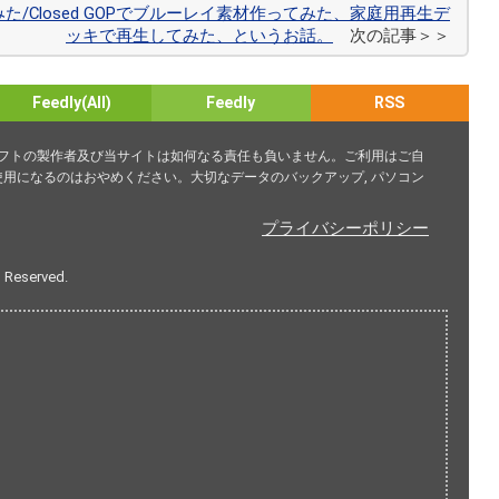
てみた/Closed GOPでブルーレイ素材作ってみた、家庭用再生デ
ッキで再生してみた、というお話。
次の記事＞＞
Feedly(All)
Feedly
RSS
ソフトの製作者及び当サイトは如何なる責任も負いません。ご利用はご自
用になるのはおやめください。大切なデータのバックアップ, パソコン
プライバシーポリシー
s Reserved.