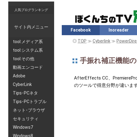
人気ブログランキング
サイト内メニュー
Facebook
Inoreader
◎
TOP
≫
Cyberlink
≫
PowerDire
tool:メディア系
tool:システム系
tool:その他
手振れ補正機能の違いメモ
動画エンコード
Adobe
AfterEffects CC、Pr
CyberLink
のツールで得意分野が違いま
Tips･PCネタ
Tips･PCトラブル
ネット･ブラウザ
セキュリティ
Windows7
Windows8