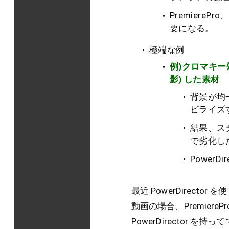
Premiere
要になる。
極端な例
例)クロマキー
影) した素材
背景が均一
ビライズ
結果、ス
で劣化し
Power
最近 PowerDirec
動画の場合、Premiere
PowerDirector 