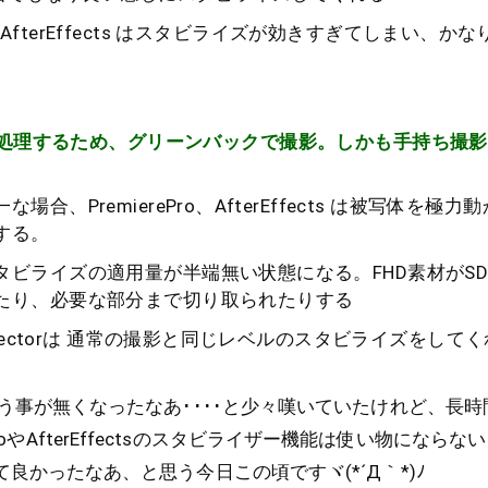
Pro、AfterEffects はスタビライズが効きすぎてしまい、
処理するため、グリーンバックで撮影。しかも手持ち撮影 
な場合、PremierePro、AfterEffects は被写体を極
する。
タビライズの適用量が半端無い状態になる。FHD素材がS
たり、必要な部分まで切り取られたりする
Directorは 通常の撮影と同じレベルのスタビライズをして
tor を使う事が無くなったなあ････と少々嘆いていたけれど、
ProやAfterEffectsのスタビライザー機能は使い物にならな
を持ってて良かったなあ、と思う今日この頃ですヾ(*´Д｀*)ﾉ