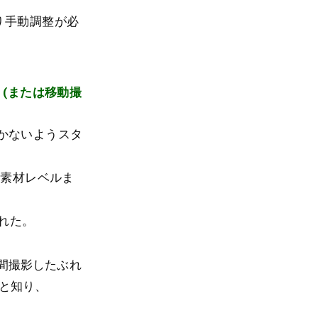
かなり手動調整が必
(または移動撮
力動かないようスタ
D素材レベルま
くれた。
長時間撮影したぶれ
いと知り、