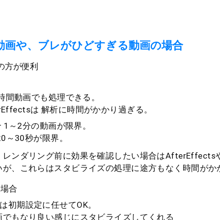
動画や、ブレがひどすぎる動画の場合
orの方が便利
orは長時間動画でも処理できる。
fterEffectsは 解析に時間がかかり過ぎる。
合 1～2分の動画が限界。
20～30秒が限界。
ンダリング前に効果を確認したい場合はAfterEffectsやPre
いが、これらはスタビライズの処理に途方もなく時間がか
い場合
ctorは初期設定に任せてOK。
画でもなり良い感じにスタビライズしてくれる