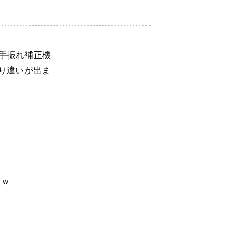
ザー (手振れ補正機
なり違いが出ま
たｗ