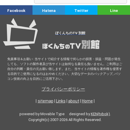
Facebook
Hatena
Twitter
Line
ぼくんちのTV 別館
免責事項＆お願い: 当サイトで紹介する情報で何らかの損害・損益・問題が発生
しても、ソフトの製作者及び当サイトは如何なる責任も負いません。ご利用はご
自分の判断・責任の元お願い致します。また、当サイトの情報を著作権を侵害す
る目的でご使用になるのはおやめください。大切なデータのバックアップ, パソ
コン技術の向上を目的にご活用下さい。
プライバシーポリシー
|
sitemap
|
Links
|
about
|
Home
|
powered by Movable Type designed by
KEN(tvbok)
.
Copyright(c) 2007-2026 All Rights Reserved.