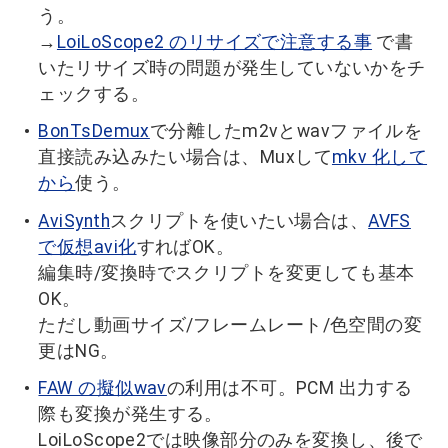
う。
→
LoiLoScope2 のリサイズで注意する事
で書
いたリサイズ時の問題が発生していないかをチ
ェックする。
BonTsDemux
で分離したm2vとwavファイルを
直接読み込みたい場合は、Muxして
mkv 化して
から
使う。
AviSynth
スクリプトを使いたい場合は、
AVFS
で仮想avi化
すればOK。
編集時/変換時でスクリプトを変更しても基本
OK。
ただし動画サイズ/フレームレート/色空間の変
更はNG。
FAW の擬似wav
の利用は不可。PCM 出力する
際も変換が発生する。
LoiLoScope2では映像部分のみを変換し、後で