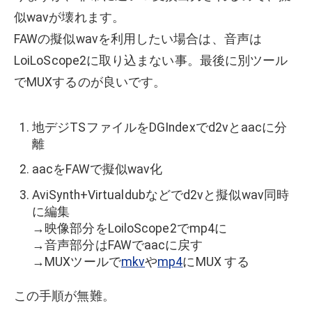
似wavが壊れます。
FAWの擬似wavを利用したい場合は、音声は
LoiLoScope2に取り込まない事。最後に別ツール
でMUXするのが良いです。
地デジTSファイルをDGIndexでd2vとaacに分
離
aacをFAWで擬似wav化
AviSynth+Virtualdubなどでd2vと擬似wav同時
に編集
→映像部分をLoiloScope2でmp4に
→音声部分はFAWでaacに戻す
→MUXツールで
mkv
や
mp4
にMUX する
この手順が無難。