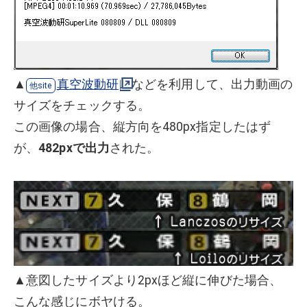
▲
真空波動研
などを利用して、出力動画の
サイズをチェックする。
この画像の場合、縦方向を480px指定したはず
が、
482pxで出力
された。
▲意図したサイズより2pxほど縦に伸びた場合、
こんな感じにボヤける。