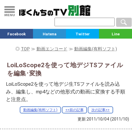
Facebook
Hatena
Twitter
Line
◎
TOP
≫
動画エンコード
≫
動画編集(有料ソフト)
LoiLoScope2を使って地デジTSファイル
を編集･変換
LoiLoScope2を使って地デジ生TSファイルを読み込
み、編集し、mp4などの他形式の動画に変換する手順
と注意点。
動画編集(有料ソフト)
<<前の記事
次の記事>>
更新:2011/10/04
(2011/10)