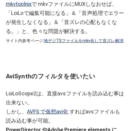
mkvtoolnix
で mkvファイルにMUXしなおせば、
「LoiLoで編集可能になる」＆「音声処理でエラー
が発生しなくなる」＆「音ズレの心配もなくな
る。」と、色々な問題が解決する。
サイト内参考ページ:
地デジTSファイルをmkv化して音ズレ解消
AviSynthのフィルタを使いたい
LoiLoScope2は、直接avsファイルを読み込む事は
出来ない。
しかし、
AVFS で仮想avi化
すればavsファイルも
読み込む事が可能。
PowerDirector やAdobe Premiere elements に