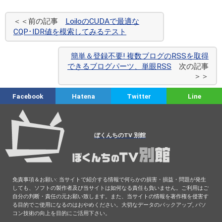
＜＜前の記事
LoiloのCUDAで最適な
CQP･IDR値を模索してみるテスト
簡単＆登録不要! 複数ブログのRSSを取得
できるブログパーツ、単眼RSS
次の記事
＞＞
Facebook
Hatena
Twitter
Line
ぼくんちのTV 別館
免責事項＆お願い: 当サイトで紹介する情報で何らかの損害・損益・問題が発生
しても、ソフトの製作者及び当サイトは如何なる責任も負いません。ご利用はご
自分の判断・責任の元お願い致します。また、当サイトの情報を著作権を侵害す
る目的でご使用になるのはおやめください。大切なデータのバックアップ, パソ
コン技術の向上を目的にご活用下さい。