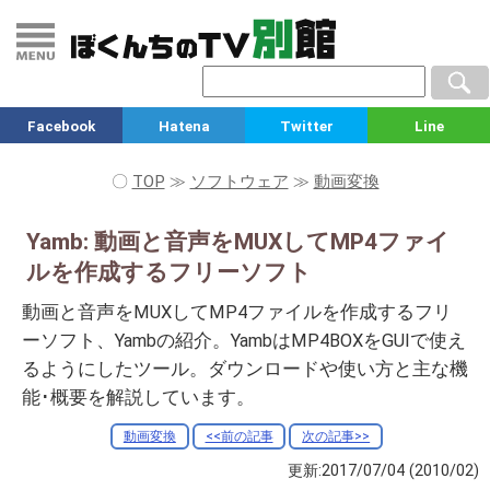
Facebook
Hatena
Twitter
Line
〇
TOP
≫
ソフトウェア
≫
動画変換
Yamb: 動画と音声をMUXしてMP4ファイ
ルを作成するフリーソフト
動画と音声をMUXしてMP4ファイルを作成するフリ
ーソフト、Yambの紹介。YambはMP4BOXをGUIで使え
るようにしたツール。ダウンロードや使い方と主な機
能･概要を解説しています。
動画変換
<<前の記事
次の記事>>
更新:2017/07/04
(2010/02)