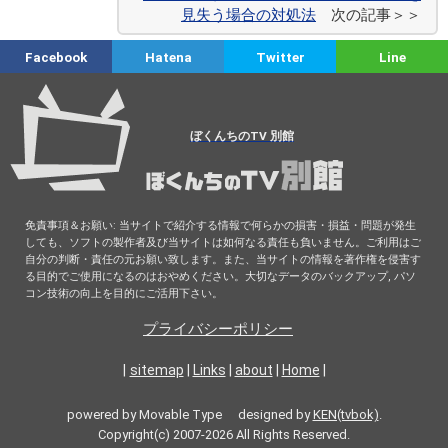
見失う場合の対処法
次の記事＞＞
Facebook
Hatena
Twitter
Line
ぼくんちのTV 別館
免責事項＆お願い: 当サイトで紹介する情報で何らかの損害・損益・問題が発生
しても、ソフトの製作者及び当サイトは如何なる責任も負いません。ご利用はご
自分の判断・責任の元お願い致します。また、当サイトの情報を著作権を侵害す
る目的でご使用になるのはおやめください。大切なデータのバックアップ, パソ
コン技術の向上を目的にご活用下さい。
プライバシーポリシー
|
sitemap
|
Links
|
about
|
Home
|
powered by Movable Type designed by
KEN(tvbok)
.
Copyright(c) 2007-2026 All Rights Reserved.