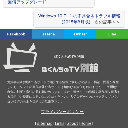
無償アップグレード
Windows 10 TH1 の不具合＆トラブル情報
(2015年8月版)
次の記事＞＞
Facebook
Hatena
Twitter
Line
ぼくんちのTV 別館
免責事項＆お願い: 当サイトで紹介する情報で何らかの損害・損益・問題が発生
しても、ソフトの製作者及び当サイトは如何なる責任も負いません。ご利用はご
自分の判断・責任の元お願い致します。また、当サイトの情報を著作権を侵害す
る目的でご使用になるのはおやめください。大切なデータのバックアップ, パソ
コン技術の向上を目的にご活用下さい。
プライバシーポリシー
|
sitemap
|
Links
|
about
|
Home
|