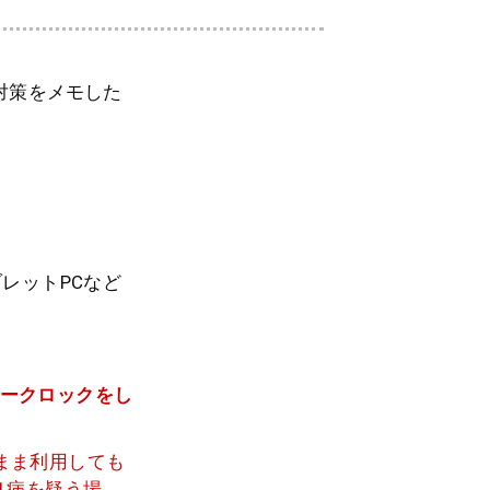
因と対策をメモした
レットPCなど
バークロックをし
のまま利用しても
1病を疑う場