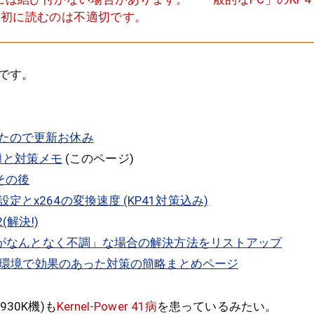
最初に読むのは不適切です。
です。
たので更新お休み
1問題と対策メモ
(このページ)
病 その後
とx264の変換速度 (KP41対策込み)
(解決!)
シンがなんとなく不調」な場合の解決方法をリストアップ
のPC環境で効果のあった対策の簡略まとめページ
30K機)も
Kernel-Power 41病
を患っているみたい。