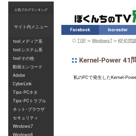
人気ブログランキング
サイト内メニュー
Facebook
Inoreader
◎
TOP
≫
Windows7
≫
KP41
tool:メディア系
tool:システム系
tool:その他
Kernel-Power
動画エンコード
Adobe
私のPCで発生したKernel-
CyberLink
Tips･PCネタ
Tips･PCトラブル
ネット･ブラウザ
セキュリティ
Windows7
Windows8