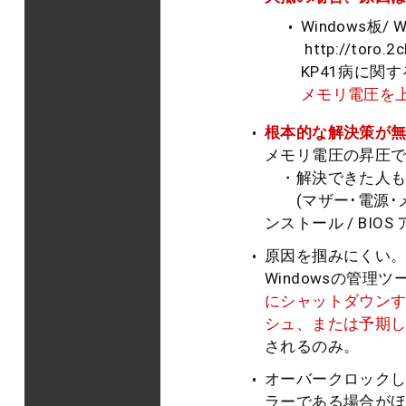
Windows板/ 
http://toro.2
KP41病に関
メモリ電圧を
根本的な解決策が無
メモリ電圧の昇圧
・解決できた人も
(マザー･電源･メモ
ンストール / BIOS
原因を掴みにくい
Windowsの管
にシャットダウン
シュ、または予期
されるのみ。
オーバークロックした
ラーである場合がほ