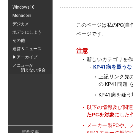
Windows10
Monacoin
デジカメ
このページは私のPC(自作P
地デジにしよう
ページです。
その他
運営＆ニュース
注意
▶アーカイブ
新しいカテゴリを
メニューが
→
KP41病を疑うな
消えない場合
上記リンク先の
の KP41問
KP41病を疑
以下の情報及び関
たPCを対象
にした
メーカー製PCや、
新着記事
KP41エラーの解