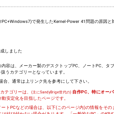
C+Windows7)で発生したKernel-Power 41問題の原
作成しました
内容は、メーカー製のデスクトップPC、ノートPC、タブ
題 を扱うカテゴリーとなっています。
う場合、通常は上リンク先を参考にして下さい。
連カテゴリーは、
自作PC、特にオー
(主にSandyBrige世代の)
作動安定化を目指したページです。
ノートPCなどの場合は、以下(このページ内)の情報をそ
決には結び付かない場合があります。「一般的なPC」のKP4