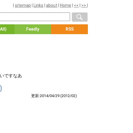
|
sitemap
|
Links
|
about
|
Home
|
<<
|
>>
|
All)
Feedly
RSS
かいですなあ
更新:2014/04/29
(2012/02)