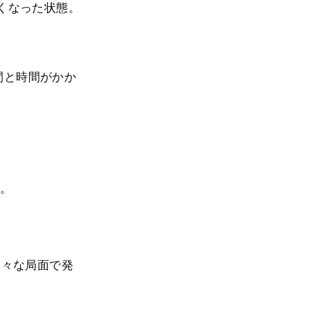
くなった状態。
間と時間がかか
る。
様々な局面で発