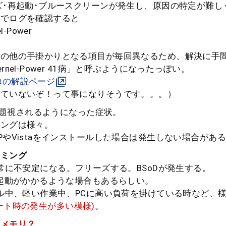
ズ･再起動･ブルースクリーンが発生し、原因の特定が難し
ーでログを確認すると
-Power
その他の手掛かりとなる項目が毎回異なるため、解決に手
nel-Power 41病」と呼ぶようになったっぽい。
oftの解説ページ
ていないぞ！って事になりそうです。。。）
で問題視されるようになった症状。
ングは様々。
やVistaをインストールした場合は発生しない場合があ
イミング
常に不安定になる。フリーズする。BSoDが発生する。
再起動がかかるような場合もあるらしい。
ル中、軽い作業中、PCに高い負荷を掛けている時など、
ート時の発生が多い模様)
。
はメモリ？