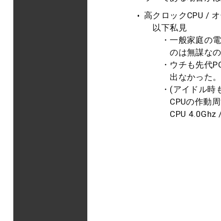
高クロックCPU 
以下私見
・一般家庭の電源(
のは無謀なのか
・ウチも先代PC(C
出なかった。39
・(アイドル時も
CPUの作動周波
CPU 4.0Ghz 