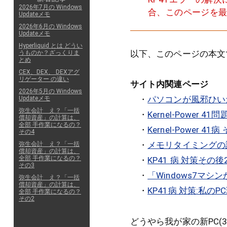
2026年7月の Windows
合、このページを
Updateメモ
2026年6月の Windows
Updateメモ
Hyperliquid とは どうい
以下、このページの本文
うものか？ざっくりま
とめ
CEX、DEX、 DEXアグ
リゲーター の違い
サイト内関連ページ
2026年5月の Windows
・
パソコンが風邪ひい
Updateメモ
弥生会計 え？「一括
・
Kernel-Power 4
償却資産」の計算は、
全部 手作業になるの？
・
Kernel-Power 41
その4
・
メモリタイミングの設定
弥生会計 え？「一括
償却資産」の計算は、
全部 手作業になるの？
・
KP41 病 対策その後2
その3
・
「Windows7マ
弥生会計 え？「一括
償却資産」の計算は、
・
KP41病 対策:私
全部 手作業になるの？
その2
どうやら我が家の新PC(39