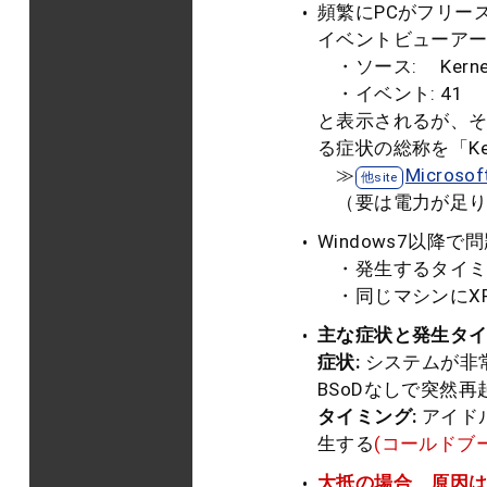
頻繁にPCがフリー
イベントビューア
・ソース: Kernel
・イベント: 41
と表示されるが、
る症状の総称を「Ker
≫
Micros
（要は電力が足り
Windows7以降
・発生するタイミ
・同じマシンにXP
主な症状と発生タ
症状:
システムが非
BSoDなしで突然
タイミング:
アイド
生する
(コールドブ
大抵の場合、原因