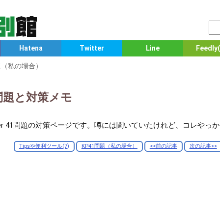
Hatena
Twitter
Line
Feedly(
問題（私の場合）
 41問題と対策メモ
Power 41問題の対策ページです。噂には聞いていたけれど、コレやっ
Tipsや便利ツール(7)
KP41問題（私の場合）
<<前の記事
次の記事>>