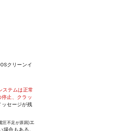
 OSクリーンイ
システムは正常
の停止、クラッ
メッセージが残
エ
re電圧不足が原因)
ない場合もある。