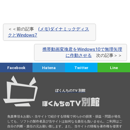
＜＜前の記事
(メモ)ダイナミックディス
クとWindows7
携帯動画変換君をWindows10で無理矢理
に作動させる
次の記事＞＞
Facebook
Hatena
Twitter
Line
ぼくんちのTV 別館
免責事項＆お願い: 当サイトで紹介する情報で何らかの損害・損益・問題が発生
しても、ソフトの製作者及び当サイトは如何なる責任も負いません。ご利用はご
自分の判断・責任の元お願い致します。また、当サイトの情報を著作権を侵害す