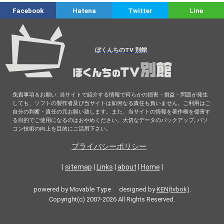
Facebook
Hatena
Twitter
Line
ぼくんちのTV 別館
免責事項＆お願い: 当サイトで紹介する情報で何らかの損害・損益・問題が発生
しても、ソフトの製作者及び当サイトは如何なる責任も負いません。ご利用はご
自分の判断・責任の元お願い致します。また、当サイトの情報を著作権を侵害す
る目的でご使用になるのはおやめください。大切なデータのバックアップ, パソ
コン技術の向上を目的にご活用下さい。
プライバシーポリシー
|
sitemap
|
Links
|
about
|
Home
|
powered by Movable Type designed by
KEN(tvbok)
.
Copyright(c) 2007-2026 All Rights Reserved.