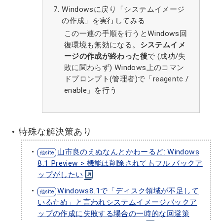
Windowsに戻り「システムイメージ
の作成」を実行してみる
この一連の手順を行うとWindows回
復環境も無効になる。
システムイメ
ージの作成が終わった後
で (成功/失
敗に関わらず) Windows上のコマン
ドプロンプト(管理者)で「reagentc /
enable」を行う
特殊な解決策あり
山市良のえぬなんとかわーるど: Windows
8.1 Preview > 機能は削除されてもフル バックア
ップがしたい
Windows8.1で「ディスク領域が不足して
いるため」と言われシステムイメージバックア
ップの作成に失敗する場合の一時的な回避策