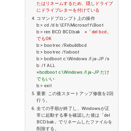
たはリネームするため、隠しドライブ
にドライブレターを付けている
コマンドプロンプト上の操作
b:> cd /d b:\EFI\Microsoft\Boot
b:> ren BCD BCD.bak
※「del bcd」
でもOK
b:> bootrec /Rebuildbcd
b:> bootrec /fixboot
b:> bcdboot c:\Windows /l ja-JP /s
b: /f ALL
※bcdboot c:\Windows /l ja-JP だけ
でもいい
b:> exit
重要: この後スタートアップ修復を2回
行う。
全ての手順が終了し、Windowsが正
常に起動する事を確認した後は「del
BCD.bak」でリネームしたファイルを
削除する。