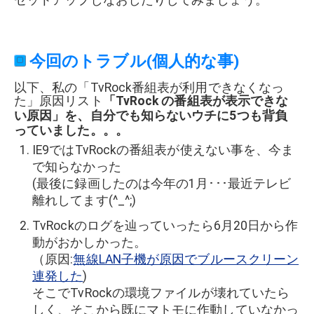
今回のトラブル(個人的な事)
以下、私の「TvRock番組表が利用できなくなっ
た」原因リスト
「TvRock の番組表が表示できな
い原因」を、自分でも知らないウチに5つも背負
っていました。。。
IE9ではTvRockの番組表が使えない事を、今ま
で知らなかった
(最後に録画したのは今年の1月･･･最近テレビ
離れしてます(^_^;)
TvRockのログを辿っていったら6月20日から作
動がおかしかった。
（原因:
無線LAN子機が原因でブルースクリーン
連発した
)
そこでTvRockの環境ファイルが壊れていたら
しく、そこから既にマトモに作動していなかっ