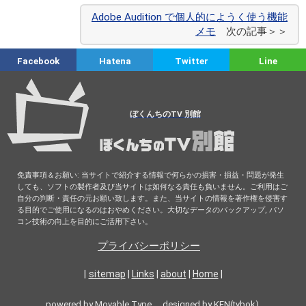
Adobe Audition で個人的にようく使う機能
メモ
次の記事＞＞
Facebook
Hatena
Twitter
Line
ぼくんちのTV 別館
免責事項＆お願い: 当サイトで紹介する情報で何らかの損害・損益・問題が発生
しても、ソフトの製作者及び当サイトは如何なる責任も負いません。ご利用はご
自分の判断・責任の元お願い致します。また、当サイトの情報を著作権を侵害す
る目的でご使用になるのはおやめください。大切なデータのバックアップ, パソ
コン技術の向上を目的にご活用下さい。
プライバシーポリシー
|
sitemap
|
Links
|
about
|
Home
|
powered by Movable Type designed by
KEN(tvbok)
.