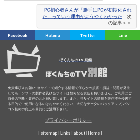
PC初心者さんが「勝手にPCが初期化され
た」っていう理由がようやくわかった
次
の記事＞＞
Facebook
Hatena
Twitter
Line
ぼくんちのTV 別館
免責事項＆お願い: 当サイトで紹介する情報で何らかの損害・損益・問題が発生
しても、ソフトの製作者及び当サイトは如何なる責任も負いません。ご利用はご
自分の判断・責任の元お願い致します。また、当サイトの情報を著作権を侵害す
る目的でご使用になるのはおやめください。大切なデータのバックアップ, パソ
コン技術の向上を目的にご活用下さい。
プライバシーポリシー
|
sitemap
|
Links
|
about
|
Home
|