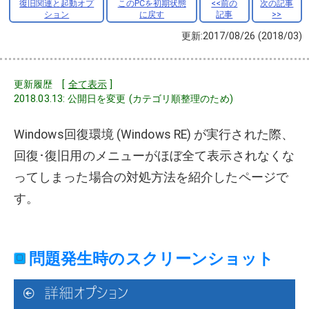
復旧関連と起動オプ
このPCを初期状態
<<前の
次の記事
ション
に戻す
記事
>>
更新:2017/08/26
(2018/03)
更新履歴 [
全て表示
]
2018.03.13: 公開日を変更 (カテゴリ順整理のため)
Windows回復環境 (Windows RE) が実行された際、
回復･復旧用のメニューがほぼ全て表示されなくな
ってしまった場合の対処方法を紹介したページで
す。
問題発生時のスクリーンショット