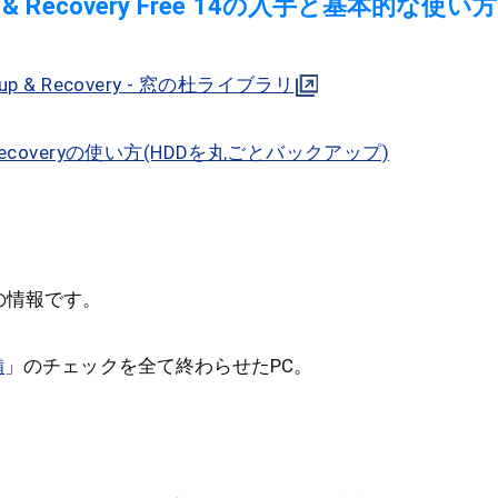
up & Recovery Free 14の入手と基本的な使い方
ckup & Recovery - 窓の杜ライブラリ
ジ
p &Recoveryの使い方(HDDを丸ごとバックアップ)
s 用の情報です。
備
」のチェックを全て終わらせたPC。