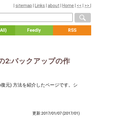
|
sitemap
|
Links
|
about
|
Home
|
<<
|
>>
|
All)
Feedly
RSS
ン - その2:バックアップの作
ップからの復元) 方法を紹介したページです。シ
更新:2017/01/07
(2017/01)