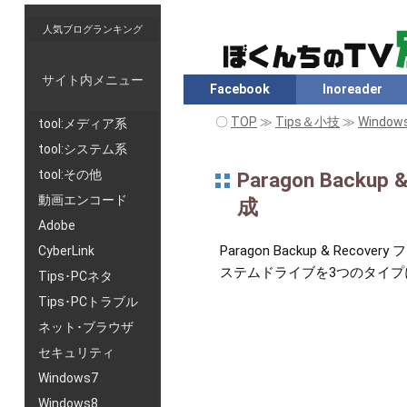
人気ブログランキング
サイト内メニュー
Facebook
Inoreader
〇
TOP
≫
Tips＆小技
≫
Windo
tool:メディア系
tool:システム系
tool:その他
Paragon Back
動画エンコード
成
Adobe
Paragon Backup & R
CyberLink
ステムドライブを3つのタイ
Tips･PCネタ
Tips･PCトラブル
ネット･ブラウザ
セキュリティ
Windows7
Windows8