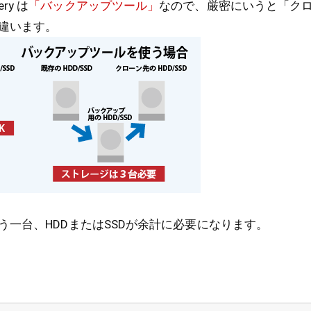
ery は
「バックアップツール」
なので、厳密にいうと「ク
違います。
う一台、HDDまたはSSDが余計に必要になります。