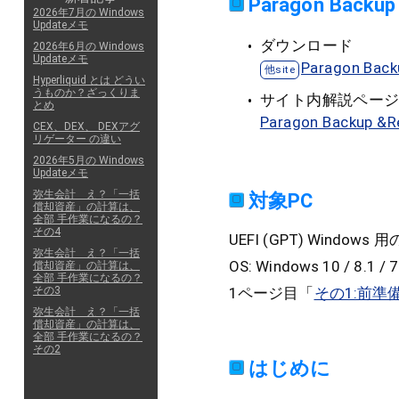
Paragon Back
2026年7月の Windows
Updateメモ
ダウンロード
2026年6月の Windows
Updateメモ
Paragon Ba
Hyperliquid とは どうい
うものか？ざっくりま
サイト内解説ペー
とめ
Paragon Backu
CEX、DEX、 DEXアグ
リゲーター の違い
2026年5月の Windows
Updateメモ
弥生会計 え？「一括
対象PC
償却資産」の計算は、
全部 手作業になるの？
その4
UEFI (GPT) Window
弥生会計 え？「一括
OS: Windows 10 / 8.1 / 7
償却資産」の計算は、
全部 手作業になるの？
1ページ目「
その1:前準
その3
弥生会計 え？「一括
償却資産」の計算は、
全部 手作業になるの？
その2
はじめに