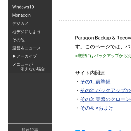
Windows10
Monacoin
デジカメ
地デジにしよう
Paragon Backup 
その他
す。このページでは、バ
運営＆ニュース
※厳密にはバックアップから
▶アーカイブ
メニューが
消えない場合
サイト内関連
・
その1: 前準備
・
その2: バックアップ
・
その3: 実際のクロー
・
その4: ※おまけ
新着記事